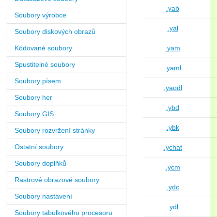
.yab
Soubory výrobce
.yal
Soubory diskových obrazů
Kódované soubory
.yam
Spustitelné soubory
.yaml
Soubory písem
.yaodl
Soubory her
.ybd
Soubory GIS
.ybk
Soubory rozvržení stránky
Ostatní soubory
.ychat
Soubory doplňků
.ycm
Rastrové obrazové soubory
.ydc
Soubory nastavení
.ydl
Soubory tabulkového procesoru