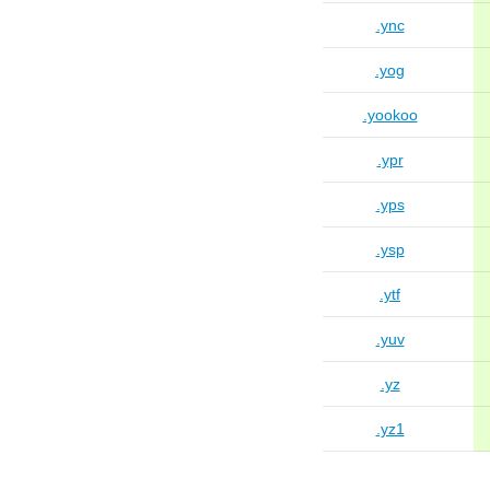
.ync
.yog
.yookoo
.ypr
.yps
.ysp
.ytf
.yuv
.yz
.yz1