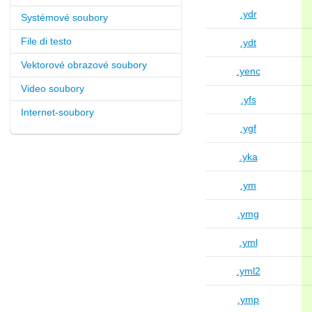
.ydr
Systémové soubory
File di testo
.ydt
Vektorové obrazové soubory
.yenc
Video soubory
.yfs
Internet-soubory
.ygf
.yka
.ym
.ymg
.yml
.yml2
.ymp