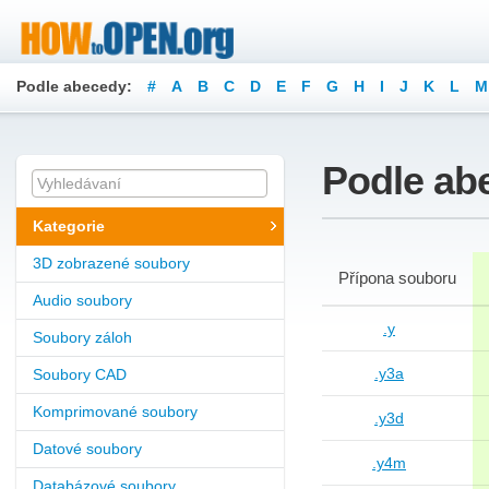
Podle abecedy:
#
A
B
C
D
E
F
G
H
I
J
K
L
M
Podle ab
Kategorie
3D zobrazené soubory
Přípona souboru
Audio soubory
.y
Soubory záloh
.y3a
Soubory CAD
Komprimované soubory
.y3d
Datové soubory
.y4m
Databázové soubory