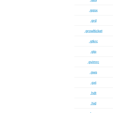
.gqsx
.grd
.growlticket
.gtkrc
.gtp
.gvimrc
.gws
.gxt
.hdt
.hid