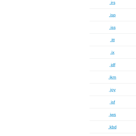
.irs
.isp
.iss
.itt
.ix
.jdf
.jkm
.joy
.jsf
.jws
.kbd