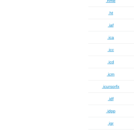
.hme
.ht
.iaf
.ica
.icc
.icd
.icm
.icursorfx
.idf
.idpp
.igr