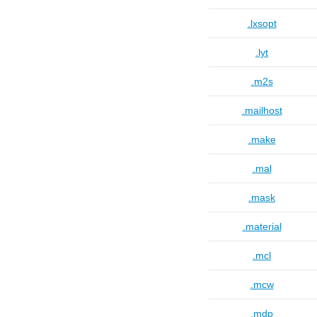
.lxsopt
.lyt
.m2s
.mailhost
.make
.mal
.mask
.material
.mcl
.mcw
.mdp