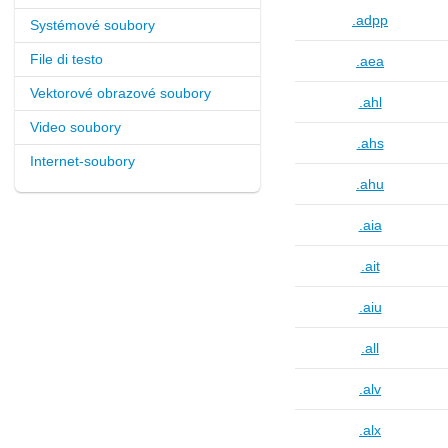
.adpp
Systémové soubory
File di testo
.aea
Vektorové obrazové soubory
.ahl
Video soubory
.ahs
Internet-soubory
.ahu
.aia
.ait
.aiu
.all
.alv
.alx