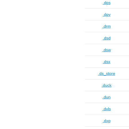
.dps
.dpv
.drm
.dsd
.dsw
.dsx
.ds_store
.duck
.dun
.dxls
.dxp