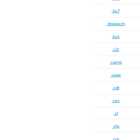
.bs7
.btsearch
.bxx
.c2r
.camp
.case
.cdt
.cex
.cf
.cfg
.cgr