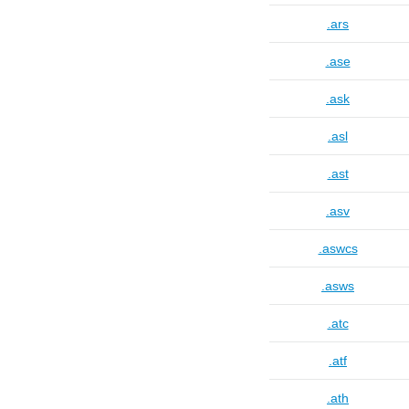
.ars
.ase
.ask
.asl
.ast
.asv
.aswcs
.asws
.atc
.atf
.ath