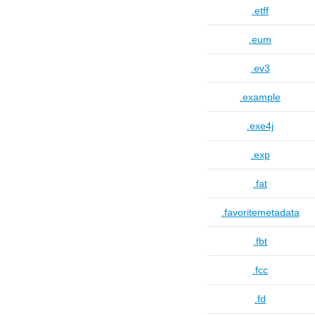
.etff
.eum
.ev3
.example
.exe4j
.exp
.fat
.favoritemetadata
.fbt
.fcc
.fd