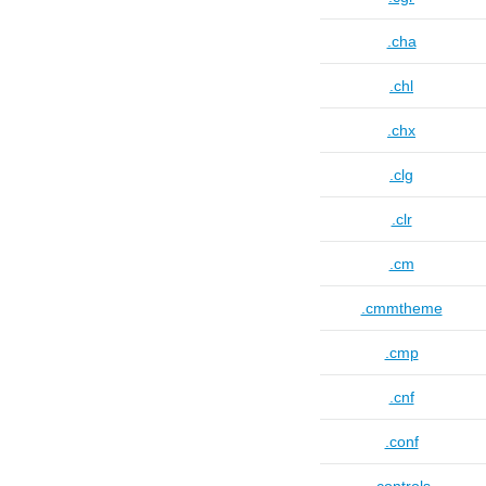
.cha
.chl
.chx
.clg
.clr
.cm
.cmmtheme
.cmp
.cnf
.conf