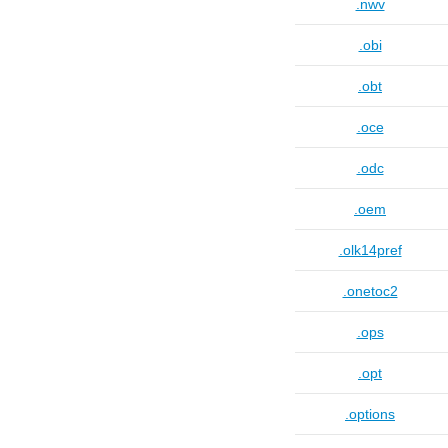
.nwv
.obi
.obt
.oce
.odc
.oem
.olk14pref
.onetoc2
.ops
.opt
.options