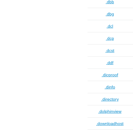
.dbb
.dbg
.dcl
.dcp
.dcst
.ddf
.dicproof
.dinfo
.directory
.dolphinview
.downloadhost