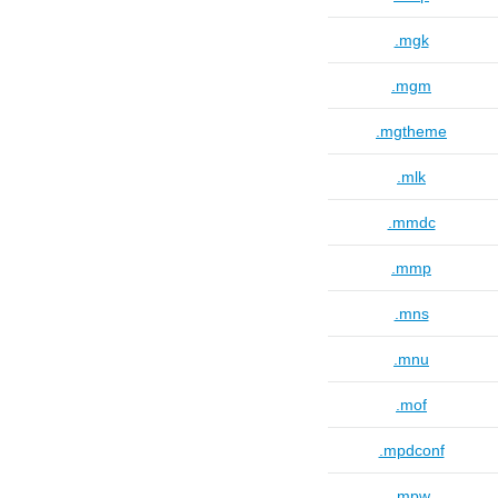
.mgk
.mgm
.mgtheme
.mlk
.mmdc
.mmp
.mns
.mnu
.mof
.mpdconf
.mpw