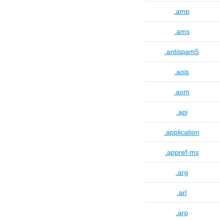
.amp
.ams
.antispam5
.aois
.aom
.api
.application
.appref-ms
.arg
.arl
.arp