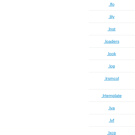
.lfo
.lily
.lnst
.loaders
.look
.lop
.lrsmcol
.lrtemplate
.lva
.lvf
.lxcp