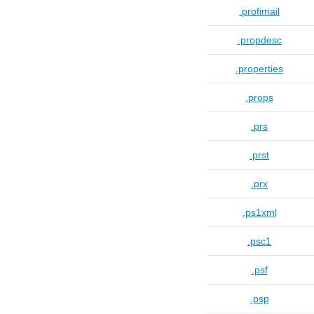
.profimail
.propdesc
.properties
.props
.prs
.prst
.prx
.ps1xml
.psc1
.psf
.psp