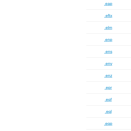
.eap
.eftx
.elm
.enp
.ens
.env
.enz
.epr
.eqf
.eql
.eqp