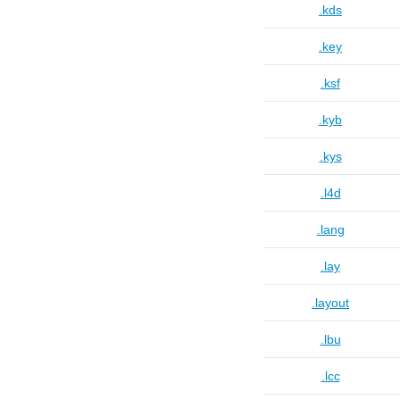
.kds
.key
.ksf
.kyb
.kys
.l4d
.lang
.lay
.layout
.lbu
.lcc