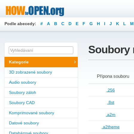
Podle abecedy:
#
A
B
C
D
E
F
G
H
I
J
K
L
M
Soubory 
Kategorie
3D zobrazené soubory
Přípona souboru
Audio soubory
.256
Soubory záloh
.8st
Soubory CAD
Komprimované soubory
.a2m
Datové soubory
.a2theme
Databázové soubory