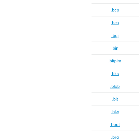
.bcp
.bcs
.bgi
.bin
.bitpim
.bks
.blob
.blt
.blw
.boot
.brg