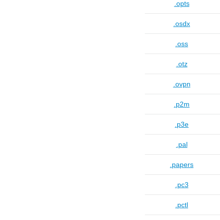
.opts
.osdx
.oss
.otz
.ovpn
.p2m
.p3e
.pal
.papers
.pc3
.pctl