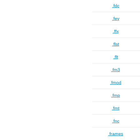
.fdc
.fev
.ffx
.flst
.flt
.fm3
.fmod
.fmp
.fmt
.fnc
.frames