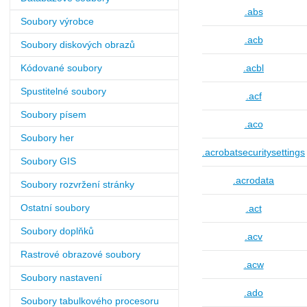
.abs
Soubory výrobce
.acb
Soubory diskových obrazů
Kódované soubory
.acbl
Spustitelné soubory
.acf
Soubory písem
.aco
Soubory her
.acrobatsecuritysettings
Soubory GIS
.acrodata
Soubory rozvržení stránky
Ostatní soubory
.act
Soubory doplňků
.acv
Rastrové obrazové soubory
.acw
Soubory nastavení
.ado
Soubory tabulkového procesoru