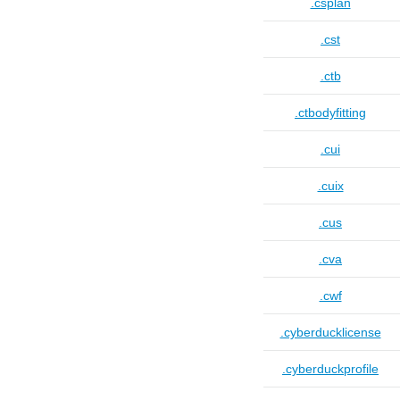
.csplan
.cst
.ctb
.ctbodyfitting
.cui
.cuix
.cus
.cva
.cwf
.cyberducklicense
.cyberduckprofile