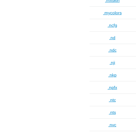
.mxskin
.mycolors
.ncfg
.nd
.ndc
.nji
.nkp
.npfx
.ntc
.nts
.nvc