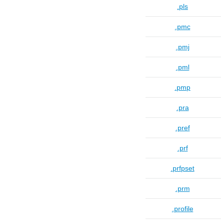
.pls
.pmc
.pmj
.pml
.pmp
.pra
.pref
.prf
.prfpset
.prm
.profile