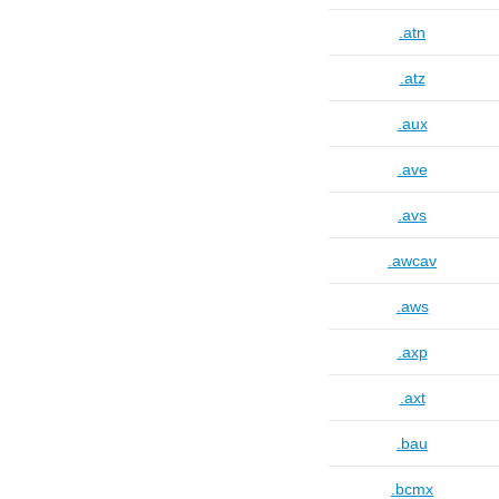
.atn
.atz
.aux
.ave
.avs
.awcav
.aws
.axp
.axt
.bau
.bcmx