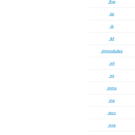
.ihw
.iip
.iit
.ikf
.immodules
.inf
.ini
.inms
.ins
.ipcc
.iros