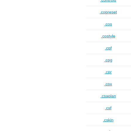
.controls
.copreset
.cos
.costyle
.cpf
.cpg
.cpr
.cpx
.csaplan
.csf
.cskin