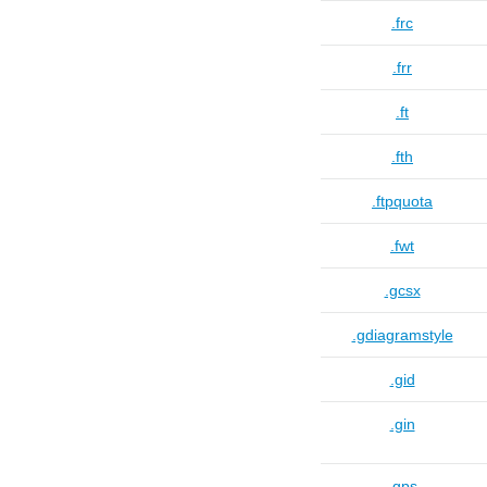
.frc
.frr
.ft
.fth
.ftpquota
.fwt
.gcsx
.gdiagramstyle
.gid
.gin
.gps