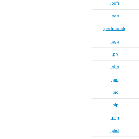
.pdfs
.pen
.perfmoncfg
.pgp
.ph
.phb
.pie
.pio
.pip
.pkg
.plist