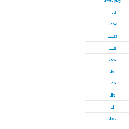
.kwreplay
.l3d
.laby
.lang
.ldb
.ldw
.lgl
.lgp
.lip
.ll
.lmu