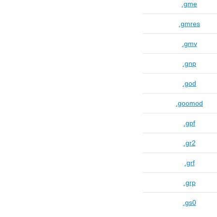
.gme
.gmres
.gmv
.gnp
.god
.goomod
.gpf
.gr2
.grf
.grp
.gs0