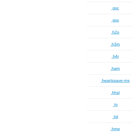
.gsc
.gsx
.h2o
.h3m
.h4r
.ham
.heartssave-ms
.hhsl
.hi
.hit
.hmp