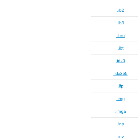
.ib2
.ib3
.ibro
.ibt
.idx0
.idx255
.ifp
.img
.imga
.inp
.inv