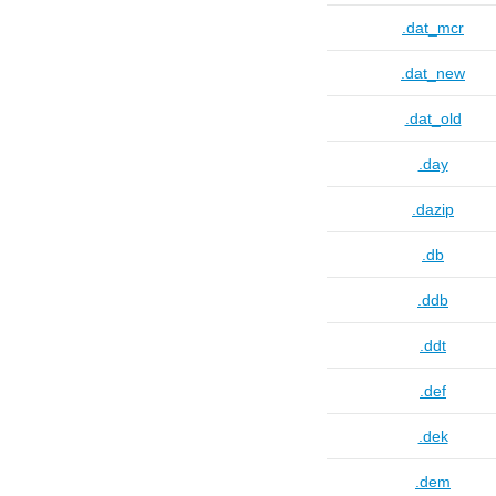
.dat_mcr
.dat_new
.dat_old
.day
.dazip
.db
.ddb
.ddt
.def
.dek
.dem