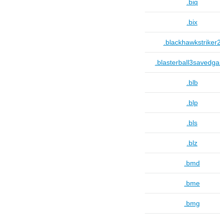
.biq
.bix
.blackhawkstriker
.blasterball3savedg
.blb
.blp
.bls
.blz
.bmd
.bme
.bmg