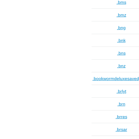
.bms
.bmz
.bng
.bnk
.bns
.bnz
.bookwormdeluxesave
.brlyt
.brn
.brres
.brsar