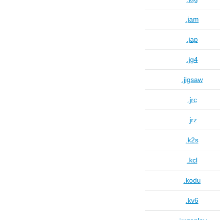
.jam
.jap
.jg4
.jigsaw
.jrc
.jrz
.k2s
.kcl
.kodu
.kv6