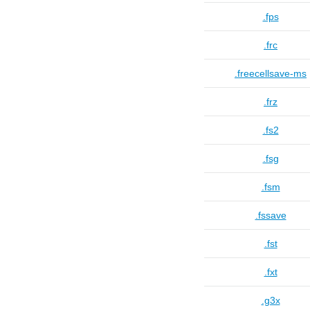
.fps
.frc
.freecellsave-ms
.frz
.fs2
.fsg
.fsm
.fssave
.fst
.fxt
.g3x