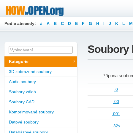
Podle abecedy:
#
A
B
C
D
E
F
G
H
I
J
K
L
M
Soubory 
Kategorie
3D zobrazené soubory
Přípona soubor
Audio soubory
.0
Soubory záloh
.00
Soubory CAD
Komprimované soubory
.001
Datové soubory
.32x
Databázové soubory