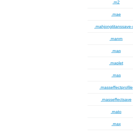
.m2
.mae
.mahjongtitanssave
.manm
.map
.maplet
.mas
.masseffectprofile
.masseffectsave
.mato
.max