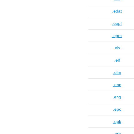
.edat
.eepf
.egm
.eix
.elf
.elm
.enc
.eng
.epc
.epk
.erb