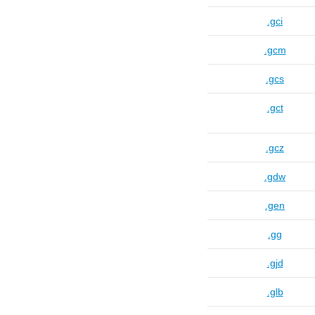
.gci
.gcm
.gcs
.gct
.gcz
.gdw
.gen
.gg
.gjd
.glb