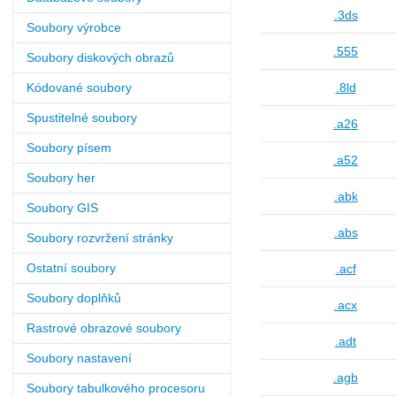
.3ds
Soubory výrobce
.555
Soubory diskových obrazů
Kódované soubory
.8ld
Spustitelné soubory
.a26
Soubory písem
.a52
Soubory her
.abk
Soubory GIS
.abs
Soubory rozvržení stránky
Ostatní soubory
.acf
Soubory doplňků
.acx
Rastrové obrazové soubory
.adt
Soubory nastavení
.agb
Soubory tabulkového procesoru