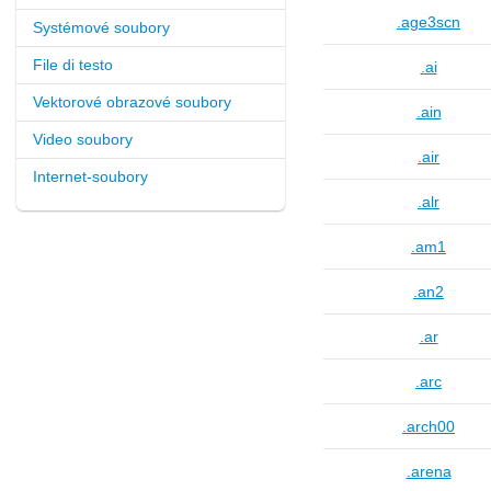
.age3scn
Systémové soubory
File di testo
.ai
Vektorové obrazové soubory
.ain
Video soubory
.air
Internet-soubory
.alr
.am1
.an2
.ar
.arc
.arch00
.arena