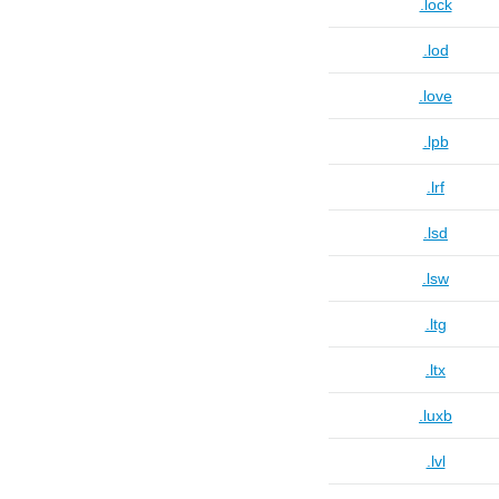
.lock
.lod
.love
.lpb
.lrf
.lsd
.lsw
.ltg
.ltx
.luxb
.lvl