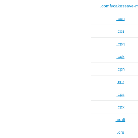
.comfycakessave-
.con
.cos
.cpg
.cpk
.cpn
.cpr
.cps
.cpx
.craft
.crs