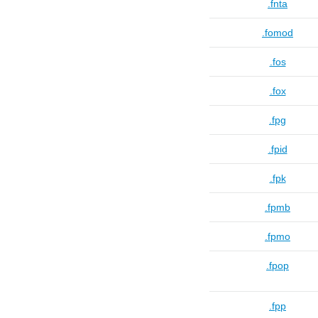
.fnta
.fomod
.fos
.fox
.fpg
.fpid
.fpk
.fpmb
.fpmo
.fpop
.fpp