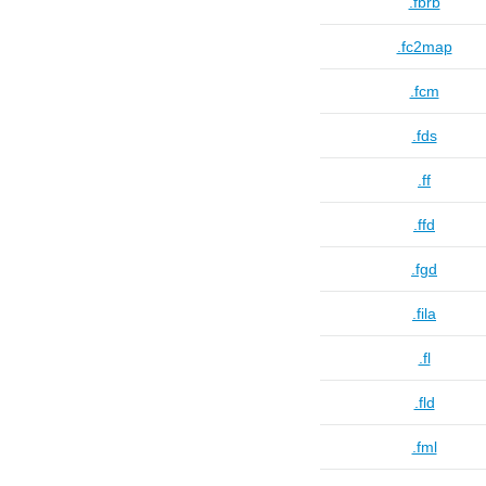
.fbrb
.fc2map
.fcm
.fds
.ff
.ffd
.fgd
.fila
.fl
.fld
.fml