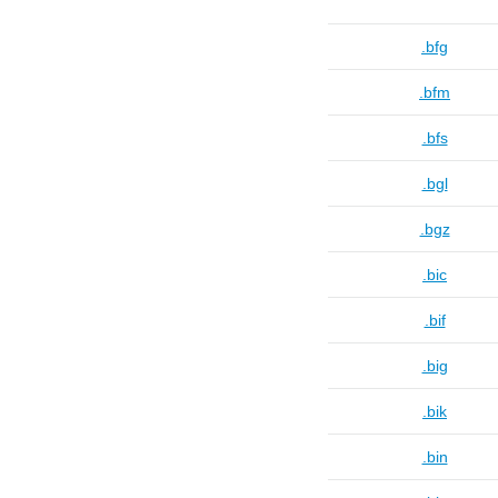
.bfg
.bfm
.bfs
.bgl
.bgz
.bic
.bif
.big
.bik
.bin