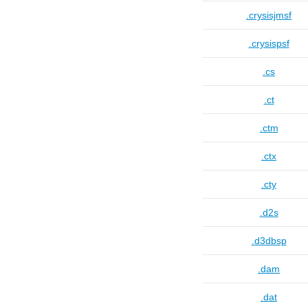
.crysisjmsf
.crysispsf
.cs
.ct
.ctm
.ctx
.cty
.d2s
.d3dbsp
.dam
.dat