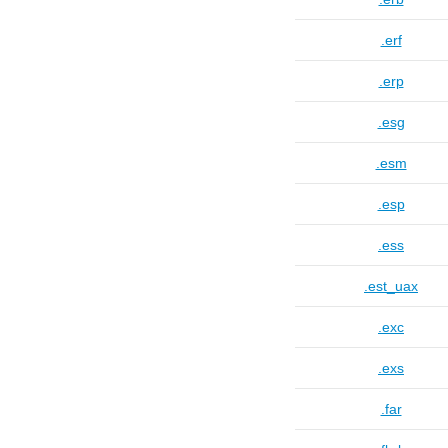
.erf
.erp
.esg
.esm
.esp
.ess
.est_uax
.exc
.exs
.far