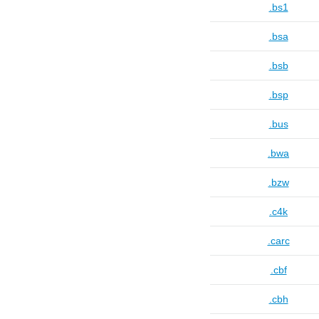
.bs1
.bsa
.bsb
.bsp
.bus
.bwa
.bzw
.c4k
.carc
.cbf
.cbh