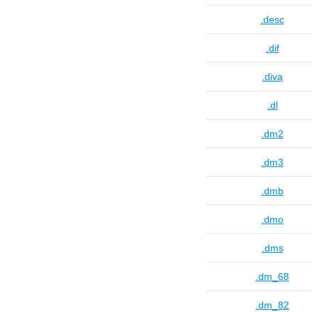
.desc
.dif
.diva
.dl
.dm2
.dm3
.dmb
.dmo
.dms
.dm_68
.dm_82