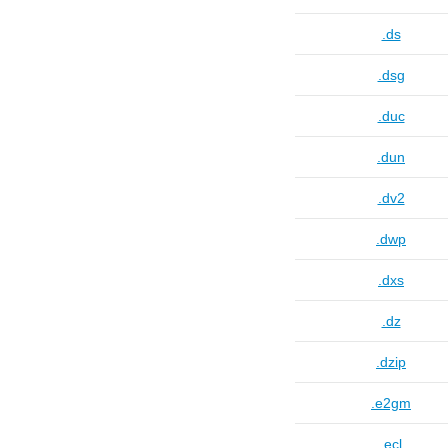
.ds
.dsg
.duc
.dun
.dv2
.dwp
.dxs
.dz
.dzip
.e2gm
.ecl