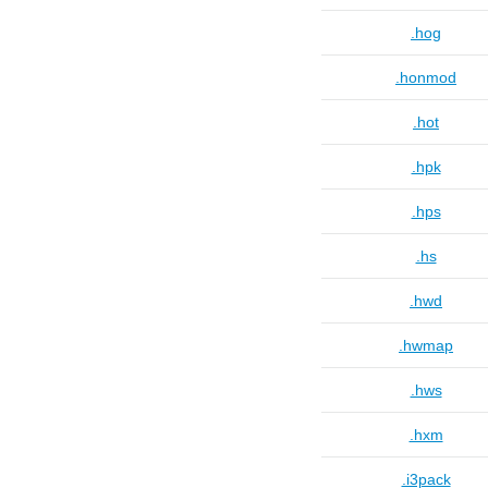
.hog
.honmod
.hot
.hpk
.hps
.hs
.hwd
.hwmap
.hws
.hxm
.i3pack