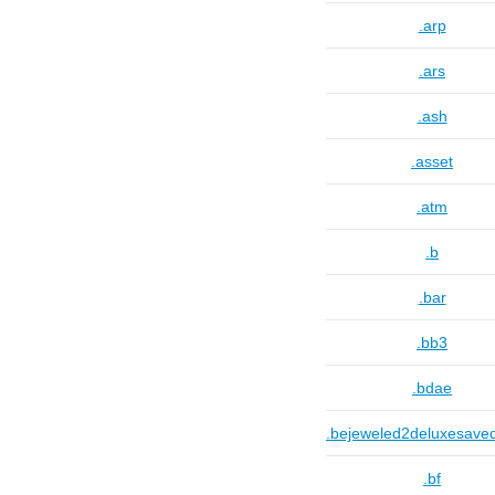
.arp
.ars
.ash
.asset
.atm
.b
.bar
.bb3
.bdae
.bejeweled2deluxesav
.bf