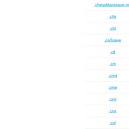
.chesstitanssave-
.chk
.cht
.civ5save
.clt
.cm
.cmd
.cme
.cml
.cns
.col