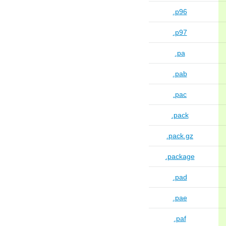
.p96
.p97
.pa
.pab
.pac
.pack
.pack.gz
.package
.pad
.pae
.paf