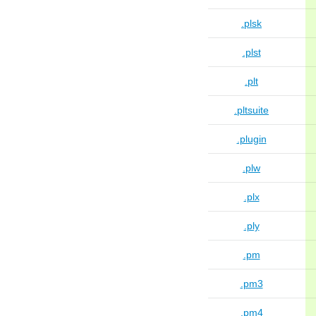
.plsk
.plst
.plt
.pltsuite
.plugin
.plw
.plx
.ply
.pm
.pm3
.pm4