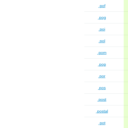
.pof
.pog
.poi
.pol
.pom
.pop
.por
.pos
.post
.postal
.pot