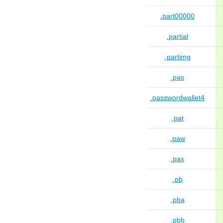
.part00000
.partial
.partimg
.pas
.passwordwallet4
.pat
.paw
.pax
.pb
.pba
.pbb