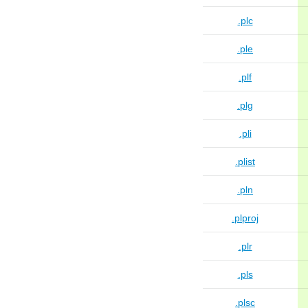
.plc
.ple
.plf
.plg
.pli
.plist
.pln
.plproj
.plr
.pls
.plsc