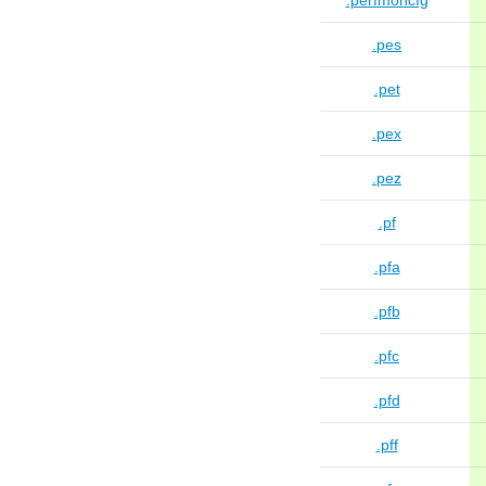
.perfmoncfg
.pes
.pet
.pex
.pez
.pf
.pfa
.pfb
.pfc
.pfd
.pff