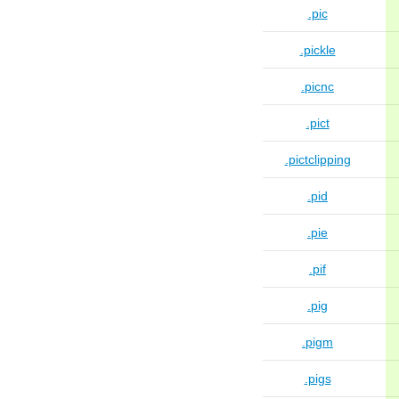
.pic
.pickle
.picnc
.pict
.pictclipping
.pid
.pie
.pif
.pig
.pigm
.pigs