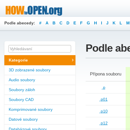
Podle abecedy:
#
A
B
C
D
E
F
G
H
I
J
K
L
M
Podle ab
Kategorie
3D zobrazené soubory
Přípona souboru
Audio soubory
.p
Soubory záloh
.p01
Soubory CAD
Komprimované soubory
.p10
Datové soubory
.p12
Databázové soubory