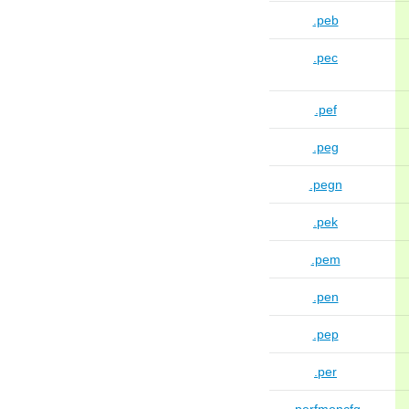
.peb
.pec
.pef
.peg
.pegn
.pek
.pem
.pen
.pep
.per