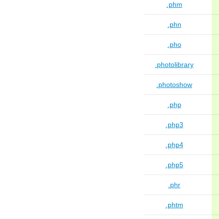
.phm
.phn
.pho
.photolibrary
.photoshow
.php
.php3
.php4
.php5
.phr
.phtm