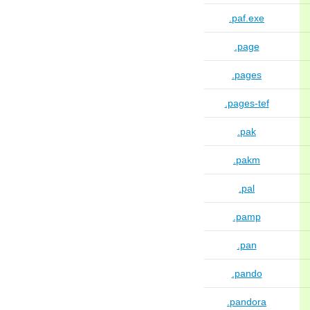
.paf.exe
.page
.pages
.pages-tef
.pak
.pakm
.pal
.pamp
.pan
.pando
.pandora