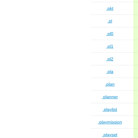
.pkt
.pl
.pl0
.pl1
.pl2
.pla
.plan
.planner
.playlist
.playmission
.playset