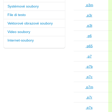
.p3m
Systémové soubory
File di testo
.p3r
Vektorové obrazové soubory
.p3t
Video soubory
.p6
Internet-soubory
.p65
.p7
.p7b
.p7c
.p7m
.p7r
.p7s