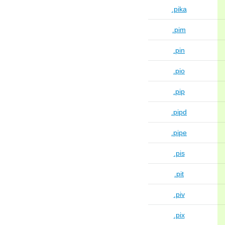
.pika
.pim
.pin
.pio
.pip
.pipd
.pipe
.pis
.pit
.piv
.pix