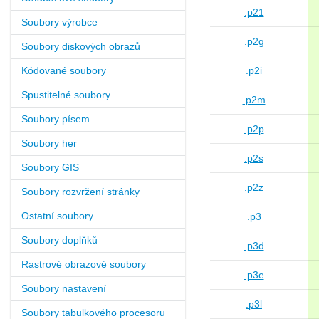
.p21
Soubory výrobce
.p2g
Soubory diskových obrazů
Kódované soubory
.p2i
Spustitelné soubory
.p2m
Soubory písem
.p2p
Soubory her
.p2s
Soubory GIS
.p2z
Soubory rozvržení stránky
Ostatní soubory
.p3
Soubory doplňků
.p3d
Rastrové obrazové soubory
.p3e
Soubory nastavení
.p3l
Soubory tabulkového procesoru