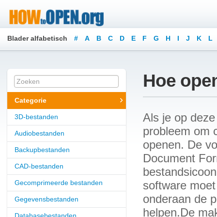
Blader alfabetisch
#
A
B
C
D
E
F
G
H
I
J
K
L
Hoe open
Categorie
Als je op deze
3D-bestanden
probleem om c
Audiobestanden
openen. De vol
Backupbestanden
Document Forma
CAD-bestanden
bestandsicoon 
Gecomprimeerde bestanden
software moet 
onderaan de p
Gegevensbestanden
helpen.De mak
Databasebestanden