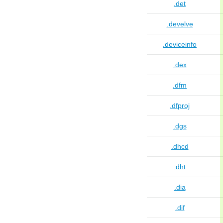
.det
.develve
.deviceinfo
.dex
.dfm
.dfproj
.dgs
.dhcd
.dht
.dia
.dif