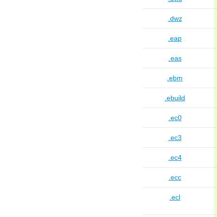
.dwz
.eap
.eas
.ebm
.ebuild
.ec0
.ec3
.ec4
.ecc
.ecl