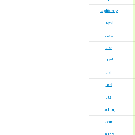
.aplibrary
.apxl
.ara
.arc
.arff
.arh
.art
.as
.ashprj
.asm
.asnd