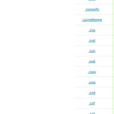
.cursorfx
.curxptheme
.cva
.cvd
.cvn
.cwk
.cww
.cwz
.cxd
.cxf
.cxt