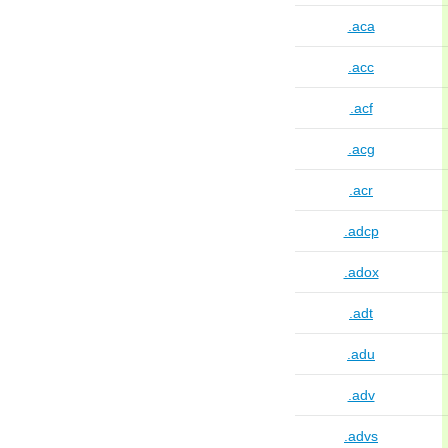
.aca
.acc
.acf
.acg
.acr
.adcp
.adox
.adt
.adu
.adv
.advs