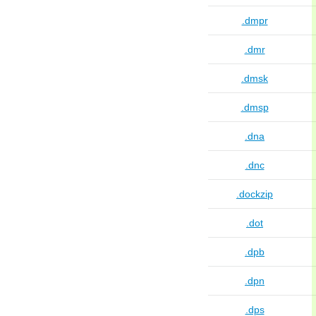
.dmpr
.dmr
.dmsk
.dmsp
.dna
.dnc
.dockzip
.dot
.dpb
.dpn
.dps