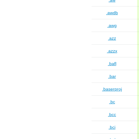
.aw
.awdb
.awg
.azz
.azzx
.bafl
.bar
.baserproj
.bc
.bcc
.bci