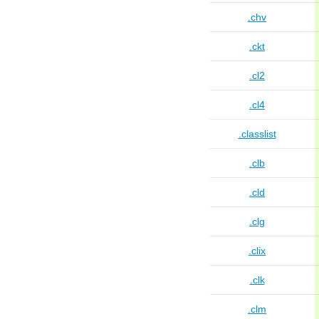
.chv
.ckt
.cl2
.cl4
.classlist
.clb
.cld
.clg
.clix
.clk
.clm