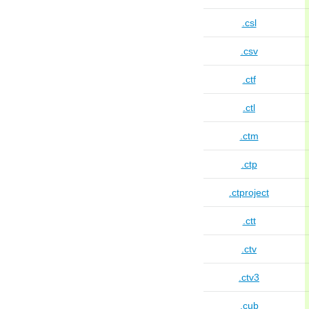
.csl
.csv
.ctf
.ctl
.ctm
.ctp
.ctproject
.ctt
.ctv
.ctv3
.cub