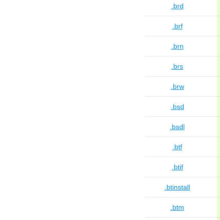
.brd
.brf
.brn
.brs
.brw
.bsd
.bsdl
.btf
.btif
.btinstall
.btm