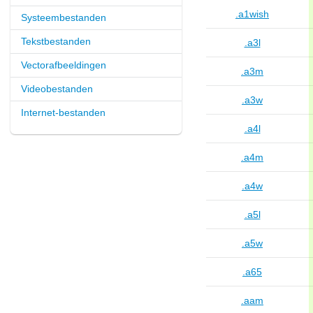
.a1wish
Systeembestanden
Tekstbestanden
.a3l
Vectorafbeeldingen
.a3m
Videobestanden
.a3w
Internet-bestanden
.a4l
.a4m
.a4w
.a5l
.a5w
.a65
.aam