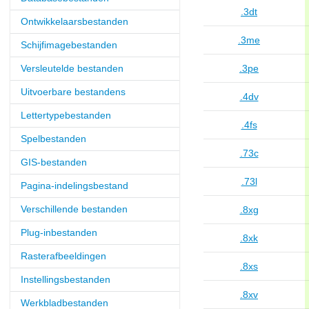
.3dt
Ontwikkelaarsbestanden
.3me
Schijfimagebestanden
Versleutelde bestanden
.3pe
Uitvoerbare bestandens
.4dv
Lettertypebestanden
.4fs
Spelbestanden
.73c
GIS-bestanden
.73l
Pagina-indelingsbestand
Verschillende bestanden
.8xg
Plug-inbestanden
.8xk
Rasterafbeeldingen
.8xs
Instellingsbestanden
.8xv
Werkbladbestanden