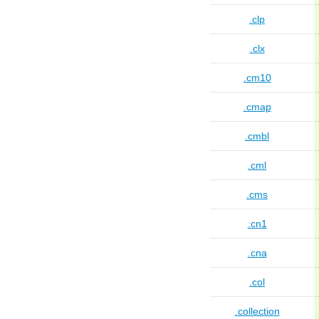
.clp
.clx
.cm10
.cmap
.cmbl
.cml
.cms
.cn1
.cna
.col
.collection