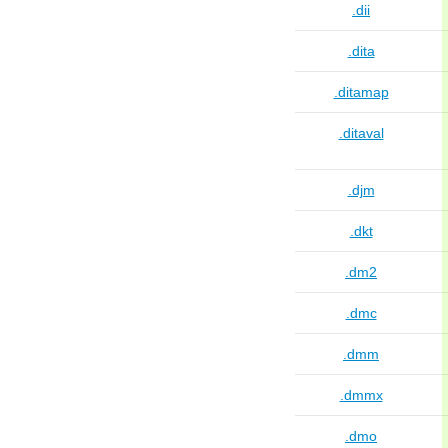
.dii
.dita
.ditamap
.ditaval
.djm
.dkt
.dm2
.dmc
.dmm
.dmmx
.dmo