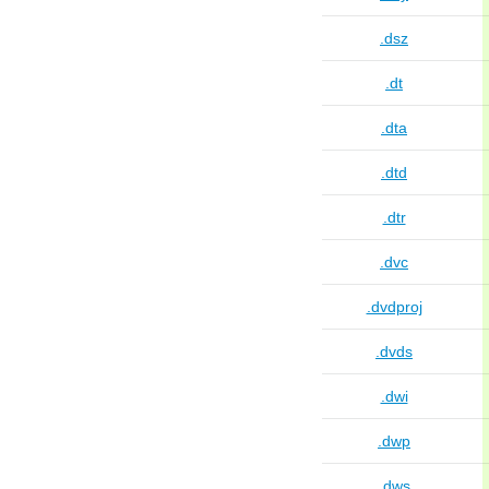
.dsz
.dt
.dta
.dtd
.dtr
.dvc
.dvdproj
.dvds
.dwi
.dwp
.dws