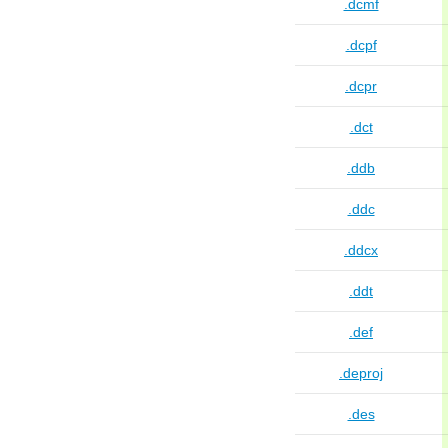
.dcmf
.dcpf
.dcpr
.dct
.ddb
.ddc
.ddcx
.ddt
.def
.deproj
.des