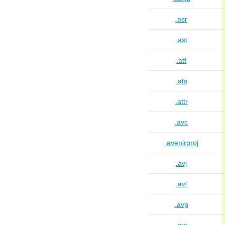
.asr
.ast
.atf
.ats
.attr
.avc
.avenirproj
.avj
.avl
.avp