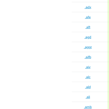
.adx
.afe
.aft
.agd
.aggr
.aifb
.aiv
.alc
.ald
.ali
.amb