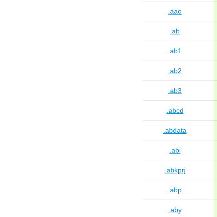
.aao
.ab
.ab1
.ab2
.ab3
.abcd
.abdata
.abi
.abkprj
.abp
.aby