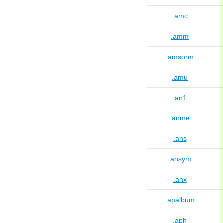
.amc
.amm
.amsorm
.amu
.an1
.anme
.ans
.ansym
.anx
.apalbum
.aph