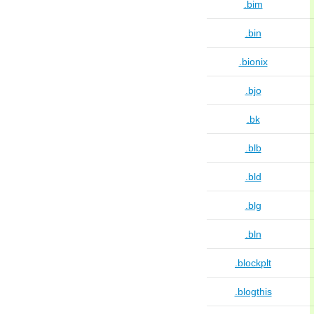
.bim
.bin
.bionix
.bjo
.bk
.blb
.bld
.blg
.bln
.blockplt
.blogthis