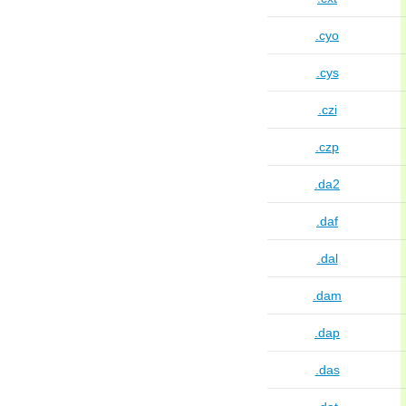
.cyo
.cys
.czi
.czp
.da2
.daf
.dal
.dam
.dap
.das