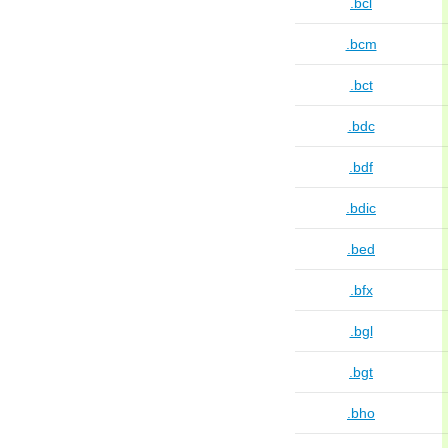
.bcl
.bcm
.bct
.bdc
.bdf
.bdic
.bed
.bfx
.bgl
.bgt
.bho