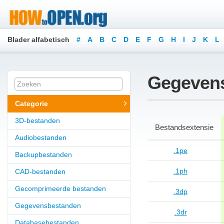
Blader alfabetisch
#
A
B
C
D
E
F
G
H
I
J
K
L
Gegeven
Categorie
3D-bestanden
Bestandsextensie
Audiobestanden
.1pe
Backupbestanden
.1ph
CAD-bestanden
Gecomprimeerde bestanden
.3dp
Gegevensbestanden
.3dr
Databasebestanden