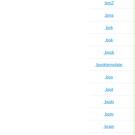
.bm2
.bms
.bnk
.bok
.book
.booktemplate
.box
.bpd
.bpdx
.bpm
.brain