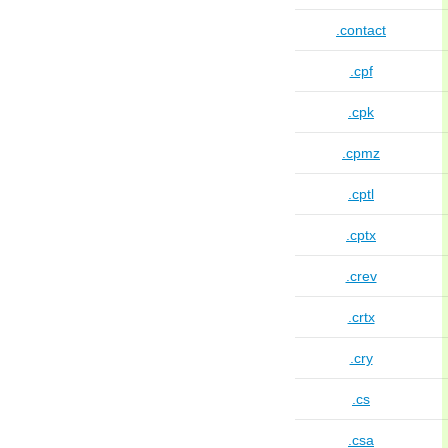
.contact
.cpf
.cpk
.cpmz
.cptl
.cptx
.crev
.crtx
.cry
.cs
.csa