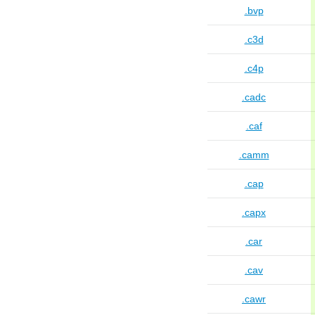
.bvp
.c3d
.c4p
.cadc
.caf
.camm
.cap
.capx
.car
.cav
.cawr