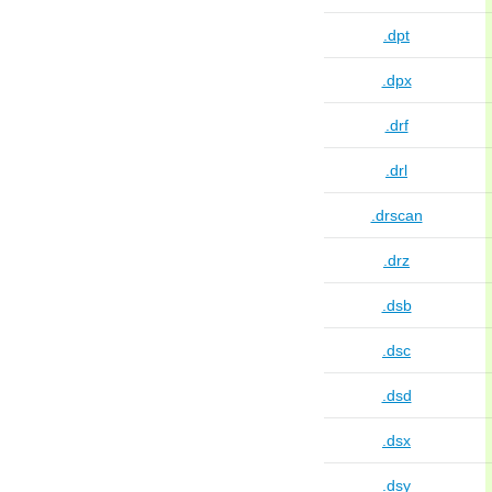
.dpt
.dpx
.drf
.drl
.drscan
.drz
.dsb
.dsc
.dsd
.dsx
.dsy