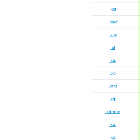
.xst
.xsvf
.xsx
.xt
.xtg
.xtl
.xtm
.xtp
.xtreme
.xui
.xul