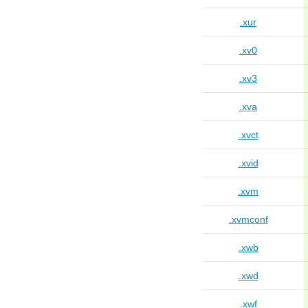
.xur
.xv0
.xv3
.xva
.xvct
.xvid
.xvm
.xvmconf
.xwb
.xwd
.xwf