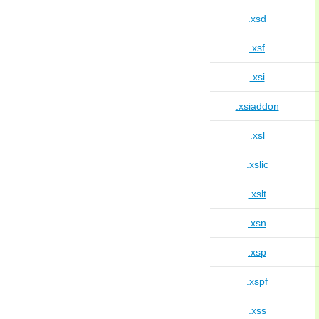
.xsd
.xsf
.xsi
.xsiaddon
.xsl
.xslic
.xslt
.xsn
.xsp
.xspf
.xss