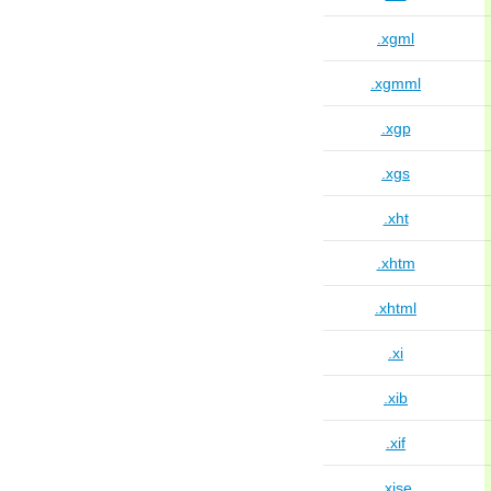
.xgml
.xgmml
.xgp
.xgs
.xht
.xhtm
.xhtml
.xi
.xib
.xif
.xise