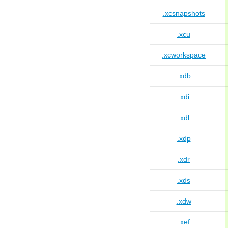
.xcsnapshots
.xcu
.xcworkspace
.xdb
.xdi
.xdl
.xdp
.xdr
.xds
.xdw
.xef