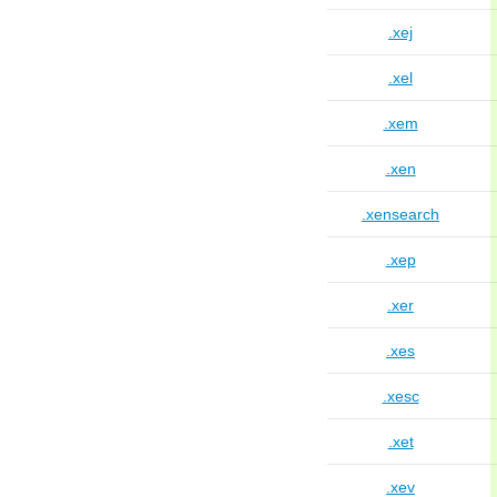
.xej
.xel
.xem
.xen
.xensearch
.xep
.xer
.xes
.xesc
.xet
.xev