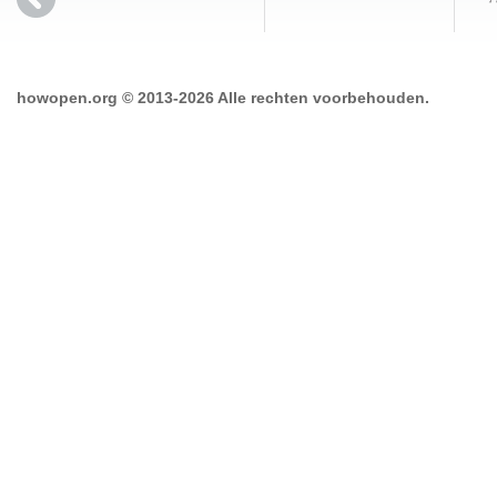
howopen.org © 2013-2026 Alle rechten voorbehouden.