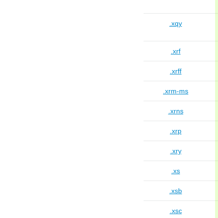
.xqy
.xrf
.xrff
.xrm-ms
.xrns
.xrp
.xry
.xs
.xsb
.xsc