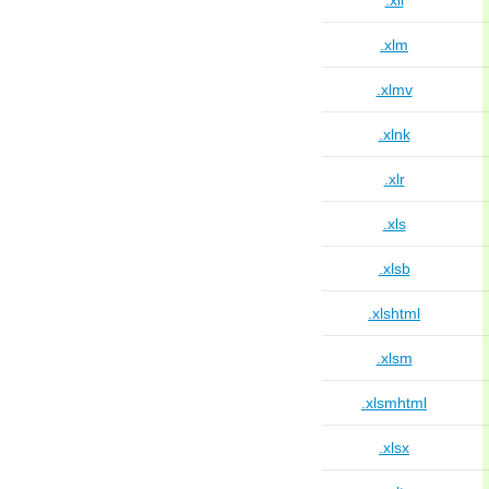
.xll
.xlm
.xlmv
.xlnk
.xlr
.xls
.xlsb
.xlshtml
.xlsm
.xlsmhtml
.xlsx