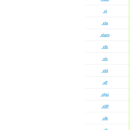
.xl
.xla
.xlam
.xlb
.xlc
.xld
.xlf
.xlgc
.xliff
.xlk