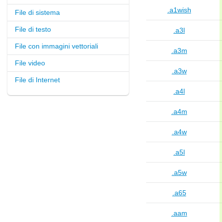
.a1wish
File di sistema
File di testo
.a3l
File con immagini vettoriali
.a3m
File video
.a3w
File di Internet
.a4l
.a4m
.a4w
.a5l
.a5w
.a65
.aam