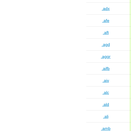
.adx
.afe
.aft
.agd
.aggr
.aifb
.aiv
.alc
.ald
.ali
.amb