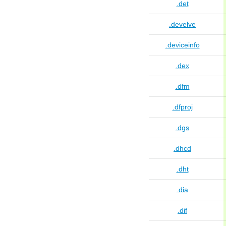
.det
.develve
.deviceinfo
.dex
.dfm
.dfproj
.dgs
.dhcd
.dht
.dia
.dif