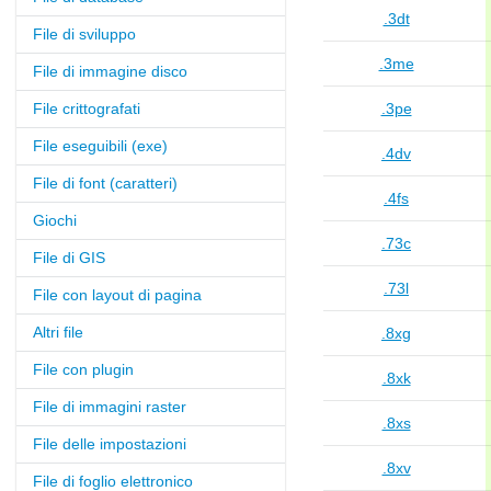
.3dt
File di sviluppo
.3me
File di immagine disco
File crittografati
.3pe
File eseguibili (exe)
.4dv
File di font (caratteri)
.4fs
Giochi
.73c
File di GIS
.73l
File con layout di pagina
Altri file
.8xg
File con plugin
.8xk
File di immagini raster
.8xs
File delle impostazioni
.8xv
File di foglio elettronico