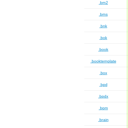
.bm2
.bms
.bnk
.bok
.book
.booktemplate
.box
.bpd
.bpdx
.bpm
.brain