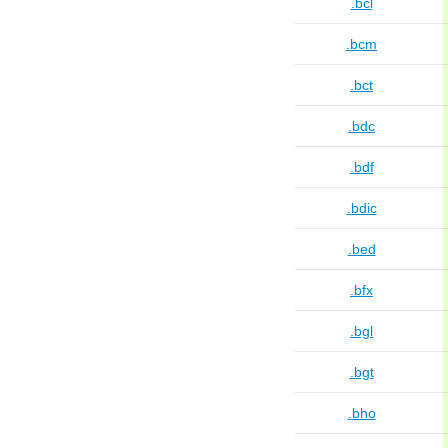
.bcl
.bcm
.bct
.bdc
.bdf
.bdic
.bed
.bfx
.bgl
.bgt
.bho