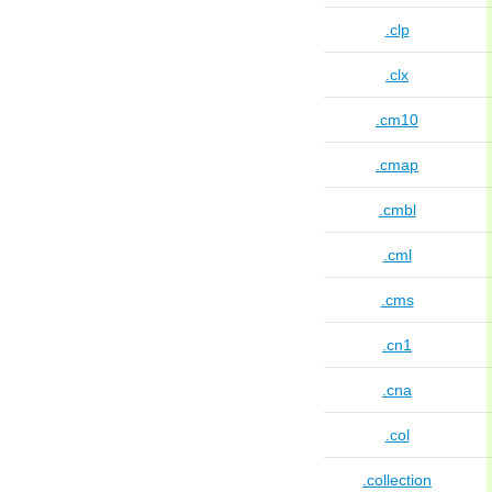
.clp
.clx
.cm10
.cmap
.cmbl
.cml
.cms
.cn1
.cna
.col
.collection