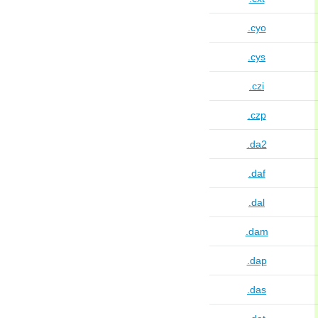
.cyo
.cys
.czi
.czp
.da2
.daf
.dal
.dam
.dap
.das