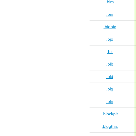
.bim
.bin
.bionix
.bjo
.bk
.blb
.bld
.blg
.bln
.blockplt
.blogthis