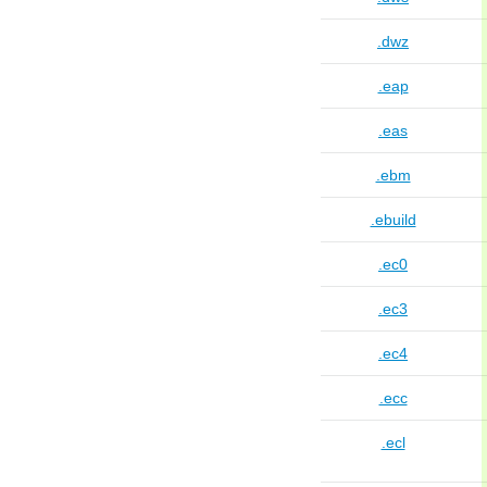
.dwz
.eap
.eas
.ebm
.ebuild
.ec0
.ec3
.ec4
.ecc
.ecl