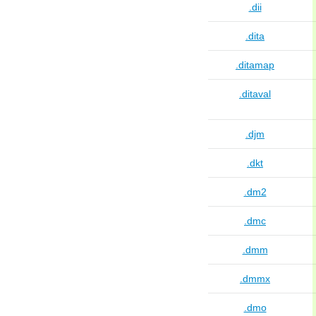
.dii
.dita
.ditamap
.ditaval
.djm
.dkt
.dm2
.dmc
.dmm
.dmmx
.dmo