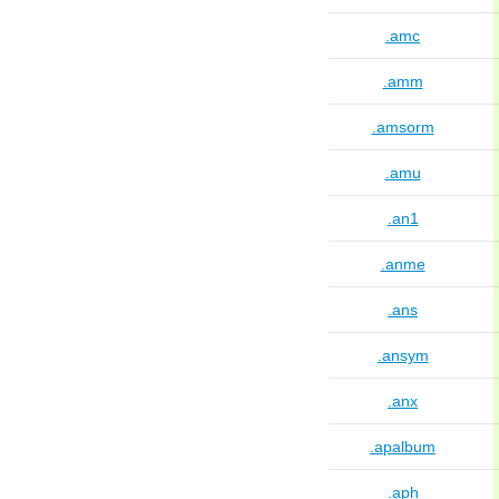
.amc
.amm
.amsorm
.amu
.an1
.anme
.ans
.ansym
.anx
.apalbum
.aph