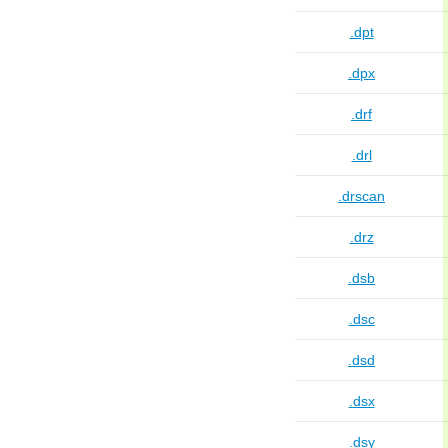
.dpt
.dpx
.drf
.drl
.drscan
.drz
.dsb
.dsc
.dsd
.dsx
.dsy