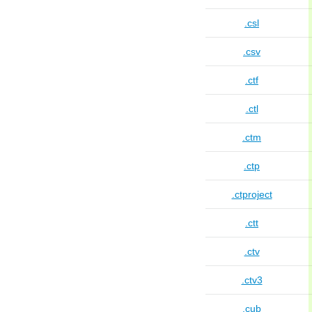
.csl
.csv
.ctf
.ctl
.ctm
.ctp
.ctproject
.ctt
.ctv
.ctv3
.cub