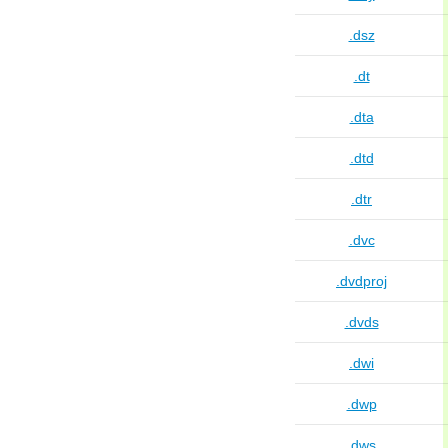
.dsz
.dt
.dta
.dtd
.dtr
.dvc
.dvdproj
.dvds
.dwi
.dwp
.dws