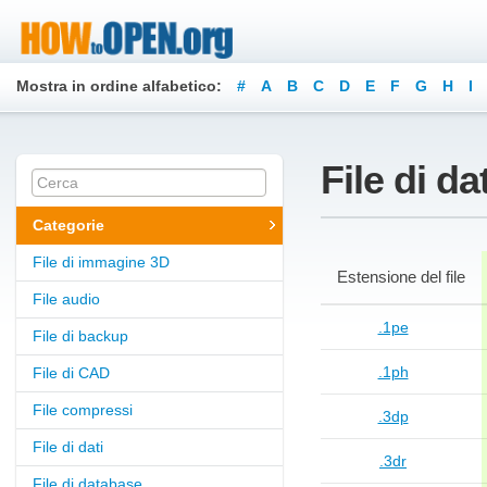
Mostra in ordine alfabetico:
#
A
B
C
D
E
F
G
H
I
Z
File di dat
Categorie
File di immagine 3D
Estensione del file
File audio
.1pe
File di backup
.1ph
File di CAD
File compressi
.3dp
File di dati
.3dr
File di database