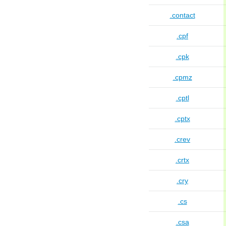
.contact
.cpf
.cpk
.cpmz
.cptl
.cptx
.crev
.crtx
.cry
.cs
.csa