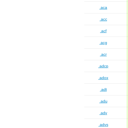
.aca
.acc
.acf
.acg
.acr
.adcp
.adox
.adt
.adu
.adv
.advs