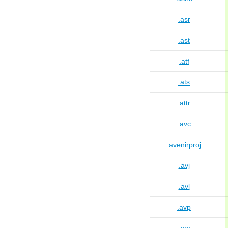
.asr
.ast
.atf
.ats
.attr
.avc
.avenirproj
.avj
.avl
.avp