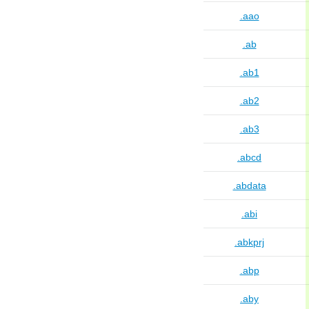
.aao
.ab
.ab1
.ab2
.ab3
.abcd
.abdata
.abi
.abkprj
.abp
.aby