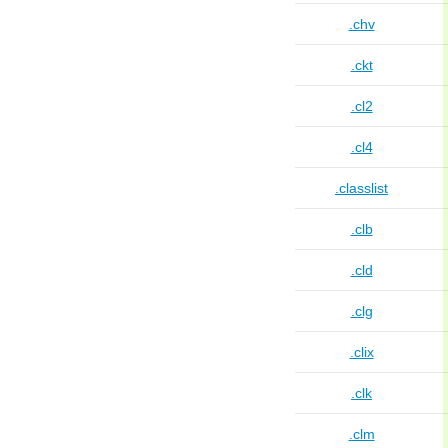
.chv
.ckt
.cl2
.cl4
.classlist
.clb
.cld
.clg
.clix
.clk
.clm