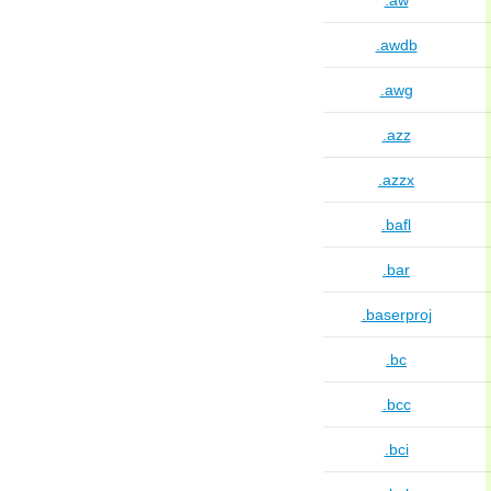
.aw
.awdb
.awg
.azz
.azzx
.bafl
.bar
.baserproj
.bc
.bcc
.bci