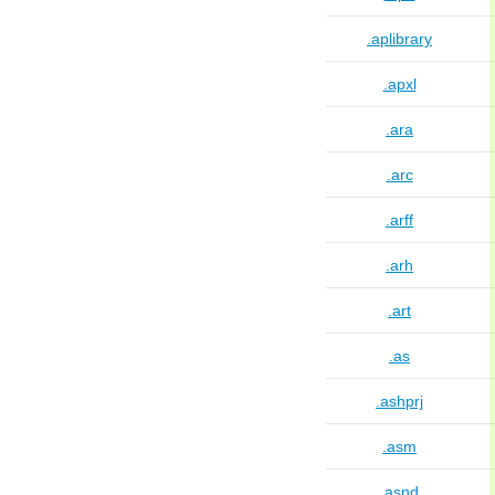
.aplibrary
.apxl
.ara
.arc
.arff
.arh
.art
.as
.ashprj
.asm
.asnd