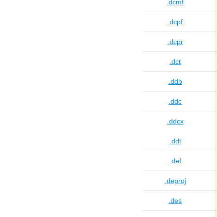
.dcmf
.dcpf
.dcpr
.dct
.ddb
.ddc
.ddcx
.ddt
.def
.deproj
.des