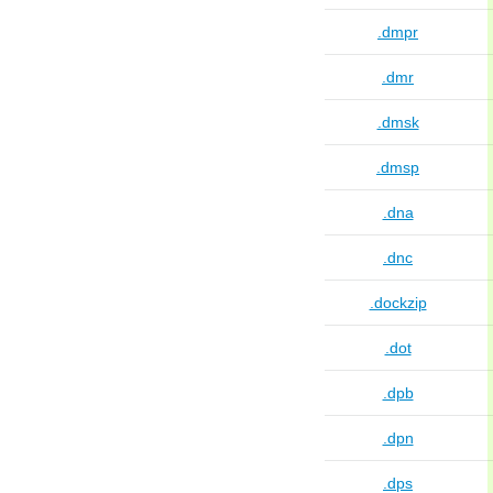
.dmpr
.dmr
.dmsk
.dmsp
.dna
.dnc
.dockzip
.dot
.dpb
.dpn
.dps