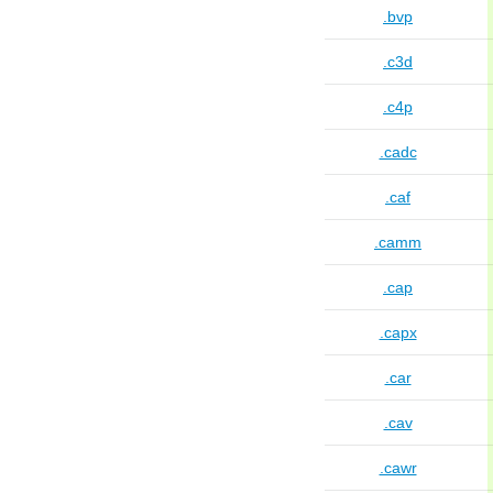
.bvp
.c3d
.c4p
.cadc
.caf
.camm
.cap
.capx
.car
.cav
.cawr