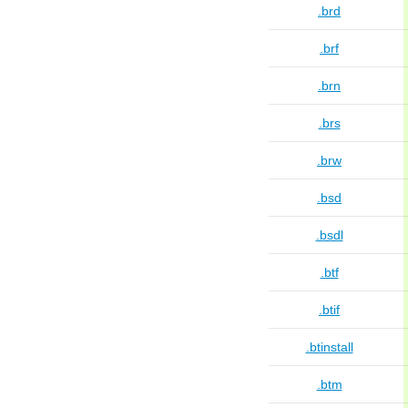
.brd
.brf
.brn
.brs
.brw
.bsd
.bsdl
.btf
.btif
.btinstall
.btm