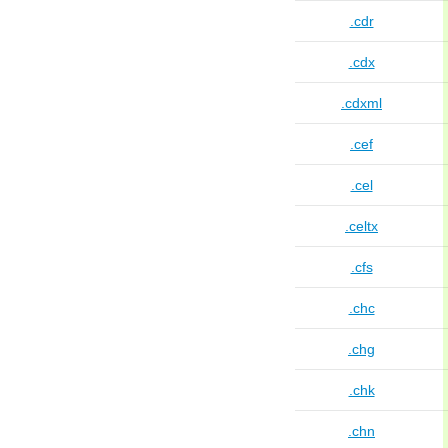
.cdr
.cdx
.cdxml
.cef
.cel
.celtx
.cfs
.chc
.chg
.chk
.chn