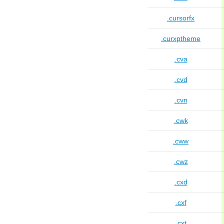
.cursorfx
.curxptheme
.cva
.cvd
.cvn
.cwk
.cww
.cwz
.cxd
.cxf
.cxt