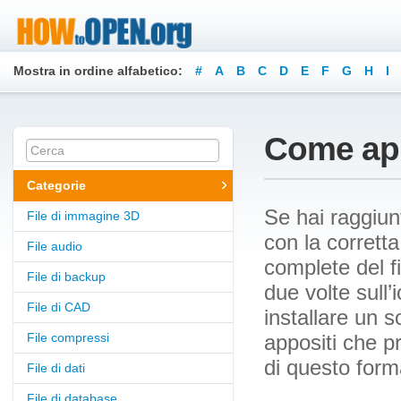
Mostra in ordine alfabetico:
#
A
B
C
D
E
F
G
H
I
Z
Come aprir
Categorie
Se hai raggiun
File di immagine 3D
con la corretta
File audio
complete del f
File di backup
due volte sull
File di CAD
installare un s
File compressi
appositi che p
di questo form
File di dati
File di database