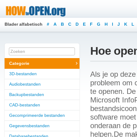
Blader alfabetisch
#
A
B
C
D
E
F
G
H
I
J
K
L
Hoe open
Categorie
Als je op deze
3D-bestanden
probleem om c
Audiobestanden
te openen. De 
Backupbestanden
Microsoft Info
CAD-bestanden
bestandsicoon 
Gecomprimeerde bestanden
software moet 
onderaan de p
Gegevensbestanden
helpen.De make
Databasebestanden