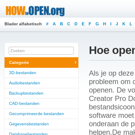
Blader alfabetisch
#
A
B
C
D
E
F
G
H
I
J
K
L
Hoe open
Categorie
Als je op deze
3D-bestanden
probleem om co
Audiobestanden
openen. De vol
Backupbestanden
Creator Pro Do
CAD-bestanden
bestandsicoon 
Gecomprimeerde bestanden
software moet 
onderaan de p
Gegevensbestanden
helpen.De mak
Databasebestanden