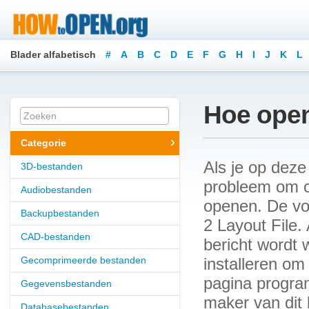
Blader alfabetisch
#
A
B
C
D
E
F
G
H
I
J
K
L
Hoe open
Categorie
Als je op deze
3D-bestanden
probleem om co
Audiobestanden
openen. De vol
Backupbestanden
2 Layout File.
CAD-bestanden
bericht wordt 
Gecomprimeerde bestanden
installeren om
pagina program
Gegevensbestanden
maker van dit 
Databasebestanden