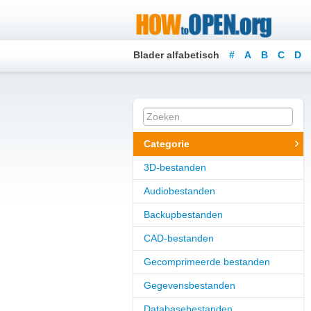
Blader alfabetisch
#
A
B
C
D
Categorie
3D-bestanden
Audiobestanden
Backupbestanden
CAD-bestanden
Gecomprimeerde bestanden
Gegevensbestanden
Databasebestanden