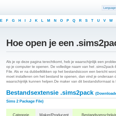
Language
E
F
G
H
I
J
K
L
M
N
O
P
Q
R
S
T
U
V
W
Hoe open je een .sims2pa
Als je op deze pagina terechtkomt, heb je waarschijnlijk een pro
op je computer te openen. De volledige naam van het .sims2pack
File. Als er na dubbelklikken op het bestandsicoon een bericht wor
moet installeren om het bestand te openen, dan vind je onderaan 
waarschijnlijk kunnen helpen.De maker van dit bestandsformaat is E
Bestandsextensie .sims2pack
(Download
Sims 2 Package File)
Categorie
Maker/Producent
Bestandsomschrijvi