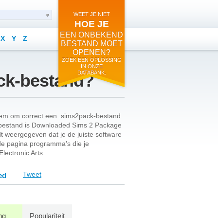
WEET JE NIET
HOE JE
EEN ONBEKEND
X
Y
Z
BESTAND MOET
OPENEN?
ZOEK EEN OPLOSSING
IN ONZE
DATABANK.
ck-bestand?
bleem om correct een .sims2pack-bestand
-bestand is Downloaded Sims 2 Package
dt weergegeven dat je de juiste software
de pagina programma's die je
lectronic Arts.
Tweet
ed
ng
Populariteit