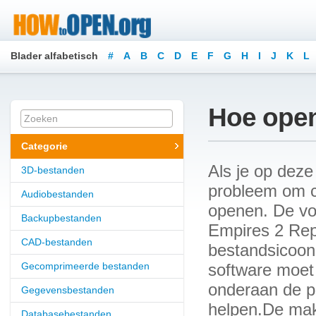
Blader alfabetisch
#
A
B
C
D
E
F
G
H
I
J
K
L
Hoe open
Categorie
Als je op deze
3D-bestanden
probleem om c
Audiobestanden
openen. De vo
Backupbestanden
Empires 2 Repl
CAD-bestanden
bestandsicoon 
Gecomprimeerde bestanden
software moet 
onderaan de p
Gegevensbestanden
helpen.De make
Databasebestanden