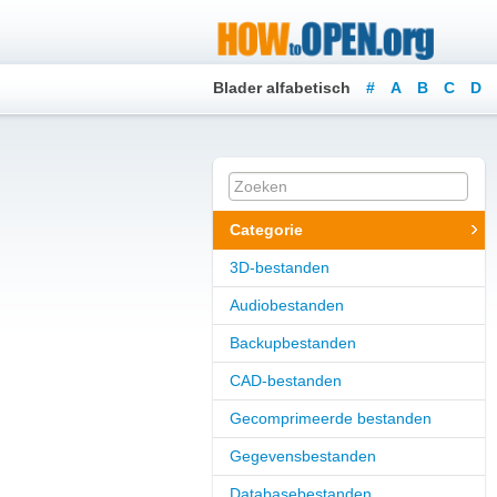
Blader alfabetisch
#
A
B
C
D
Categorie
3D-bestanden
Audiobestanden
Backupbestanden
CAD-bestanden
Gecomprimeerde bestanden
Gegevensbestanden
Databasebestanden