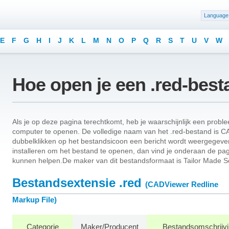
Language
E
F
G
H
I
J
K
L
M
N
O
P
Q
R
S
T
U
V
W
Hoe open je een .red-bes
Als je op deze pagina terechtkomt, heb je waarschijnlijk een probl
computer te openen. De volledige naam van het .red-bestand is CA
dubbelklikken op het bestandsicoon een bericht wordt weergegeven
installeren om het bestand te openen, dan vind je onderaan de pag
kunnen helpen.De maker van dit bestandsformaat is Tailor Made S
Bestandsextensie .red
(CADViewer Redline
Markup File)
Categorie
Maker/Producent
Bestandsomschrijv