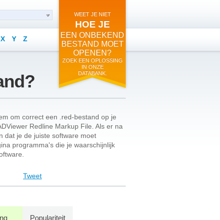
WEET JE NIET
HOE JE
EEN ONBEKEND
X
Y
Z
BESTAND MOET
OPENEN?
ZOEK EEN OPLOSSING
IN ONZE
DATABANK.
tand?
eem om correct een .red-bestand op je
DViewer Redline Markup File. Als er na
 dat je de juiste software moet
ina programma's die je waarschijnlijk
oftware.
Tweet
ing
Populariteit