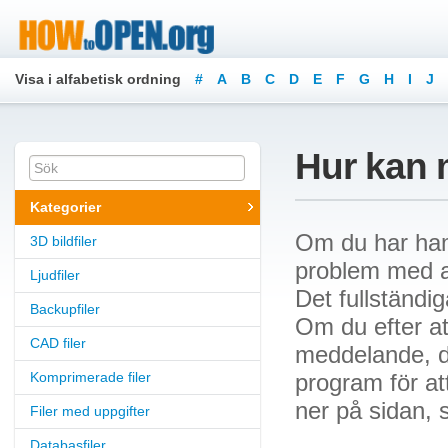
Visa i alfabetisk ordning
#
A
B
C
D
E
F
G
H
I
J
Hur kan 
Kategorier
Om du har ham
3D bildfiler
problem med att
Ljudfiler
Det fullständig
Backupfiler
Om du efter att
CAD filer
meddelande, dä
Komprimerade filer
program för at
ner på sidan, 
Filer med uppgifter
Databasfiler