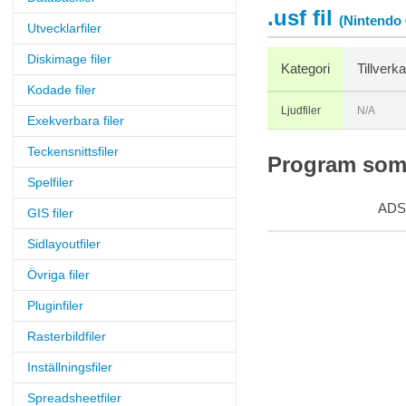
.usf fil
(Nintendo 
Utvecklarfiler
Diskimage filer
Kategori
Tillverk
Kodade filer
Ljudfiler
N/A
Exekverbara filer
Teckensnittsfiler
Program som s
Spelfiler
ADS
GIS filer
Sidlayoutfiler
Övriga filer
Pluginfiler
Rasterbildfiler
Inställningsfiler
Spreadsheetfiler