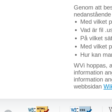
Genom att besö
nedanstående fr
Med vilket 
Vad är fil .u
På vilket sä
Med vilket 
Hur kan man
WVi hoppas, att
information an
information ang
webbsidan
Wik