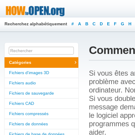
Recherchez alphabétiquement
#
A
B
C
D
E
F
G
H
Y
Z
Comment 
Catégories
Si vous êtes a
Fichiers d'images 3D
problème avec 
Fichiers audio
ordinateur. No
Fichiers de sauvegarde
Si vous double
Fichiers CAD
message demand
Fichiers compressés
le logiciel ap
programmes qu
Fichiers de données
aider.
Fichiers de base de données