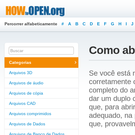
Percorrer alfabeticamente
#
A
B
C
D
E
F
G
H
I
J
Como abr
Categorias
Se você está 
Arquivos 3D
corretamente 
Arquivos de áudio
completo do a
Arquivos de cópia
dar um duplo c
Arquivos CAD
que, para abri
Arquivos comprimidos
adequado, na p
que, provavel
Arquivos de Dados
Arquivos de Banco de Dados