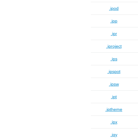
.ipod
.ipp
.ipr
.iproject
.ips
.ipspot
.ipsw
.ipt
.iptheme
.ipx
.iqy