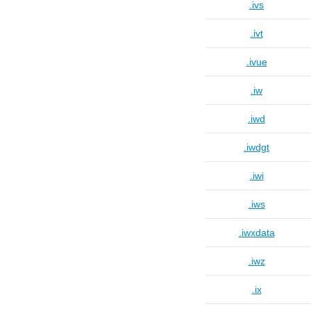
.ivs
.ivt
.ivue
.iw
.iwd
.iwdgt
.iwi
.iws
.iwxdata
.iwz
.ix