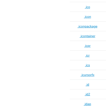
.ico
.icon
.iconpackage
.icontainer
.icpr
.icr
.ics
.icursorfx
.id
.id2
.idap