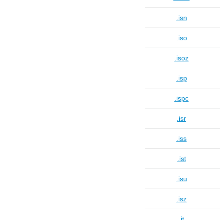
.isn
.iso
.isoz
.isp
.ispc
.isr
.iss
.ist
.isu
.isz
.it