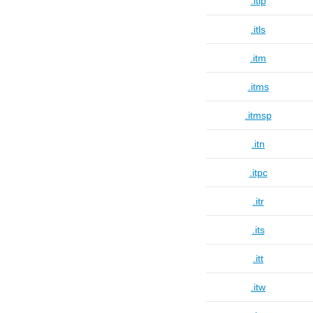
.itlp
.itls
.itm
.itms
.itmsp
.itn
.itpc
.itr
.its
.itt
.itw