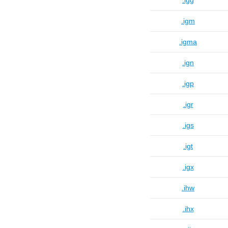
.igg
.igm
.igma
.ign
.igp
.igr
.igs
.igt
.igx
.ihw
.ihx