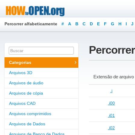
Percorrer alfabeticamente
#
A
B
C
D
E
F
G
H
I
J
Percorrer
Categorias
Arquivos 3D
Extensão de arquivo
Arquivos de áudio
.i
Arquivos de cópia
.i00
Arquivos CAD
Arquivos comprimidos
.i01
Arquivos de Dados
.i02
Arquivos de Banco de Dados