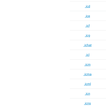
.icd
.ice
.icf
.icg
.ichat
.icl
.icm
.icma
.icml
.icn
.icns