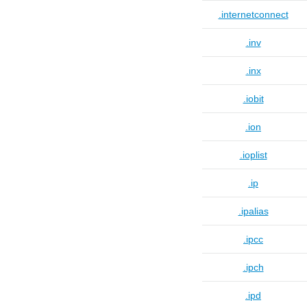
.internetconnect
.inv
.inx
.iobit
.ion
.ioplist
.ip
.ipalias
.ipcc
.ipch
.ipd