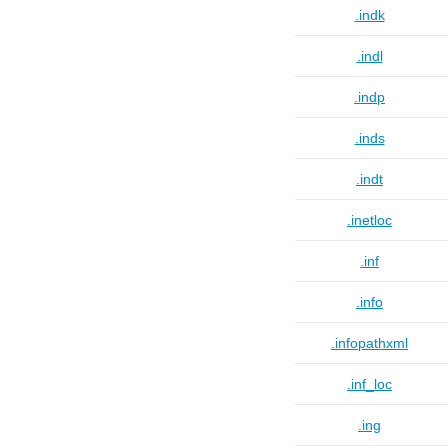
.indk
.indl
.indp
.inds
.indt
.inetloc
.inf
.info
.infopathxml
.inf_loc
.ing