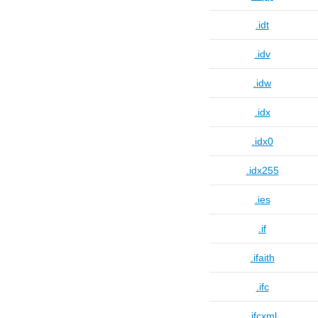
.idt
.idv
.idw
.idx
.idx0
.idx255
.ies
.if
.ifaith
.ifc
.ifcxml