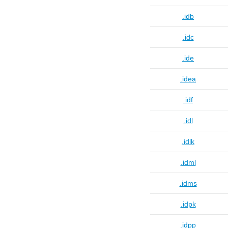
.idb
.idc
.ide
.idea
.idf
.idl
.idlk
.idml
.idms
.idpk
.idpp