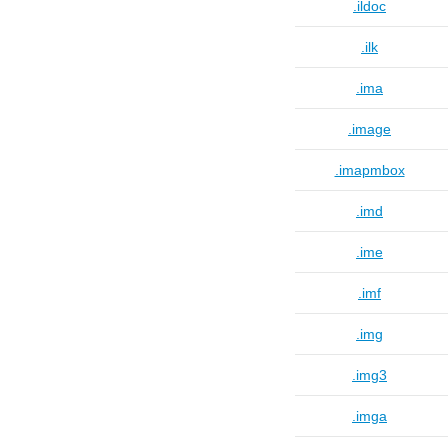
.ildoc
.ilk
.ima
.image
.imapmbox
.imd
.ime
.imf
.img
.img3
.imga