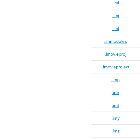
.imi
.imj
.iml
.immodules
.imovieproj
.imovieproject
.imp
.imr
.imt
.imy
.imz