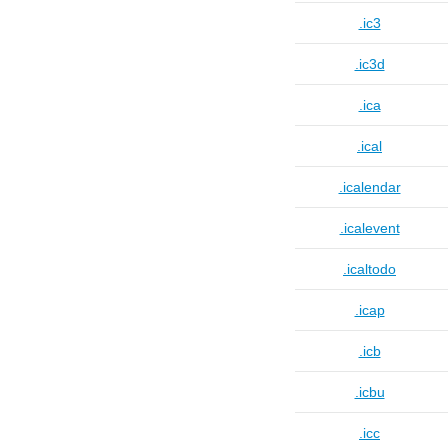
.ic3
.ic3d
.ica
.ical
.icalendar
.icalevent
.icaltodo
.icap
.icb
.icbu
.icc