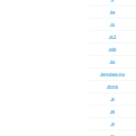
.ita
.itc
.itc2
.itdb
.ite
.itemdata-ms
.ithmb
.iti
.itk
.itl