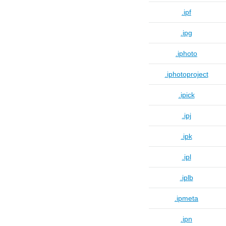
.ipf
.ipg
.iphoto
.iphotoproject
.ipick
.ipj
.ipk
.ipl
.iplb
.ipmeta
.ipn