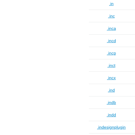
.in
.inc
.inca
.incd
.incp
.inct
.incx
.ind
.indb
.indd
.indesignplugin