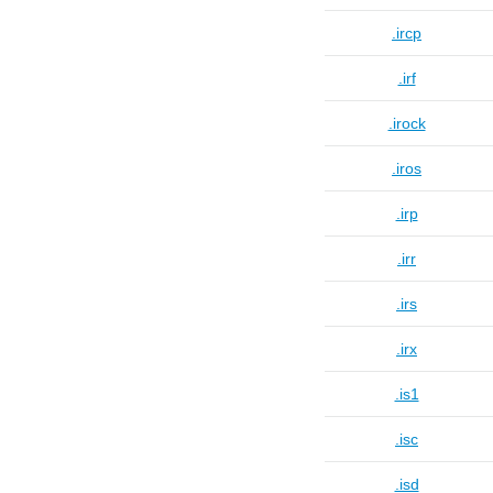
.ircp
.irf
.irock
.iros
.irp
.irr
.irs
.irx
.is1
.isc
.isd