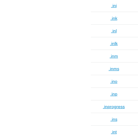
.ini
.ink
.inl
.inlk
.inm
.inms
.ino
.inp
.inprogress
.ins
.int