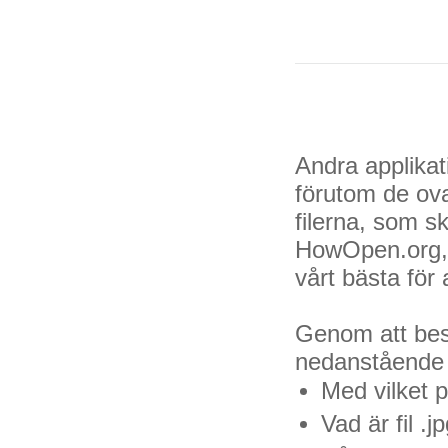
Andra applikat
förutom de ov
filerna, som s
HowOpen.org, 
vårt bästa för
Genom att besö
nedanstående fr
Med vilket 
Vad är fil .j