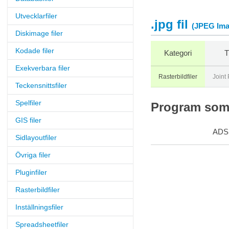
Utvecklarfiler
.jpg fil
(JPEG Ima
Diskimage filer
Kodade filer
Kategori
T
Exekverbara filer
Rasterbildfiler
Joint
Teckensnittsfiler
Spelfiler
Program som s
GIS filer
ADS
Sidlayoutfiler
Övriga filer
Pluginfiler
Rasterbildfiler
Inställningsfiler
Spreadsheetfiler