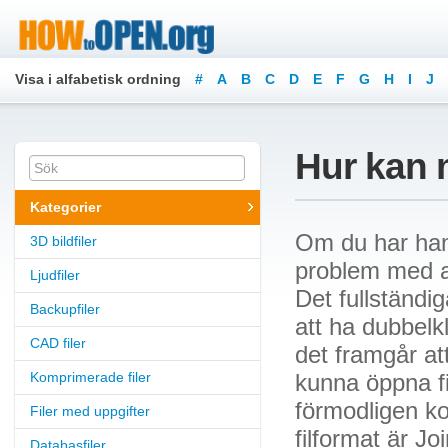
Visa i alfabetisk ordning
#
A
B
C
D
E
F
G
H
I
J
Hur kan 
Kategorier
Om du har ham
3D bildfiler
problem med att
Ljudfiler
Det fullständi
Backupfiler
att ha dubbelk
CAD filer
det framgår att
Komprimerade filer
kunna öppna fi
förmodligen ko
Filer med uppgifter
filformat är J
Databasfiler