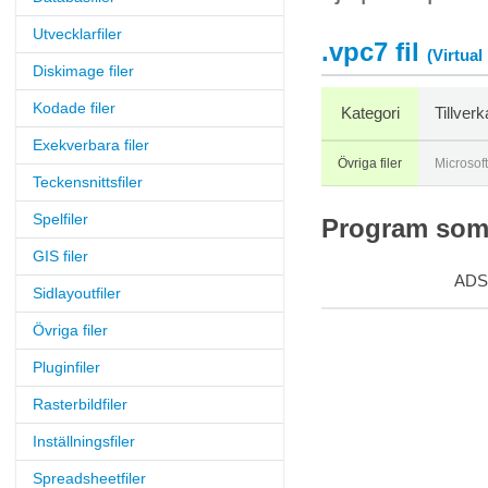
Utvecklarfiler
.vpc7 fil
(Virtua
Diskimage filer
Kodade filer
Kategori
Tillver
Exekverbara filer
Övriga filer
Microsoft
Teckensnittsfiler
Spelfiler
Program som s
GIS filer
ADS
Sidlayoutfiler
Övriga filer
Pluginfiler
Rasterbildfiler
Inställningsfiler
Spreadsheetfiler