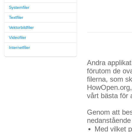
Systemfiler
Textfiler
Vektorbildfiler
Videofiler
Internetfiler
Andra applikat
förutom de ov
filerna, som s
HowOpen.org, 
vårt bästa för
Genom att besö
nedanstående fr
Med vilket 