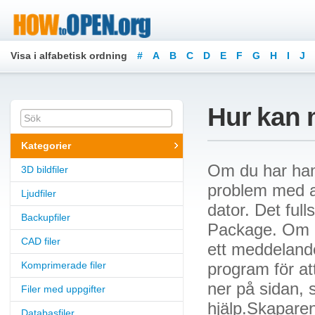
Visa i alfabetisk ordning
#
A
B
C
D
E
F
G
H
I
J
Hur kan 
Kategorier
Om du har ham
3D bildfiler
problem med at
Ljudfiler
dator. Det full
Backupfiler
Package. Om du
CAD filer
ett meddelande
Komprimerade filer
program för at
ner på sidan, 
Filer med uppgifter
hjälp.Skaparen
Databasfiler