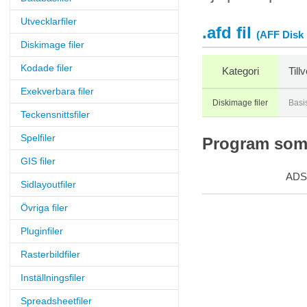
Utvecklarfiler
.afd fil
(AFF Disk 
Diskimage filer
Kodade filer
Kategori
Till
Exekverbara filer
Diskimage filer
Basi
Teckensnittsfiler
Spelfiler
Program som s
GIS filer
ADS
Sidlayoutfiler
Övriga filer
Pluginfiler
Rasterbildfiler
Inställningsfiler
Spreadsheetfiler