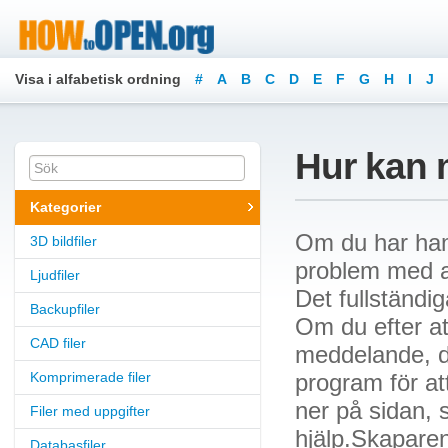
Visa i alfabetisk ordning
#
A
B
C
D
E
F
G
H
I
J
Hur kan 
Kategorier
Om du har ham
3D bildfiler
problem med att
Ljudfiler
Det fullständi
Backupfiler
Om du efter att
CAD filer
meddelande, dä
Komprimerade filer
program för at
ner på sidan, 
Filer med uppgifter
hjälp.Skaparen
Databasfiler