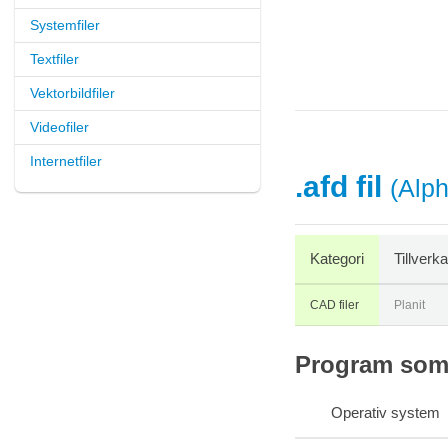
Systemfiler
Textfiler
Vektorbildfiler
Videofiler
Internetfiler
.afd fil
(Alp
Kategori
Tillverk
CAD filer
Planit
Program som s
Operativ system