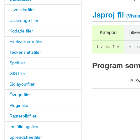
Utvecklarfiler
.lsproj fil
(Visua
Diskimage filer
Kodade filer
Kategori
Tillv
Exekverbara filer
Utvecklarfiler
Micros
Teckensnittsfiler
Spelfiler
Program som s
GIS filer
ADS
Sidlayoutfiler
Övriga filer
Pluginfiler
Rasterbildfiler
Inställningsfiler
Spreadsheetfiler