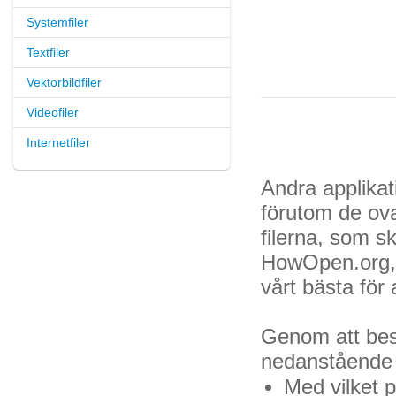
Systemfiler
Textfiler
Vektorbildfiler
Videofiler
Internetfiler
Andra applikat
förutom de ov
filerna, som s
HowOpen.org, 
vårt bästa för
Genom att besö
nedanstående fr
Med vilket 