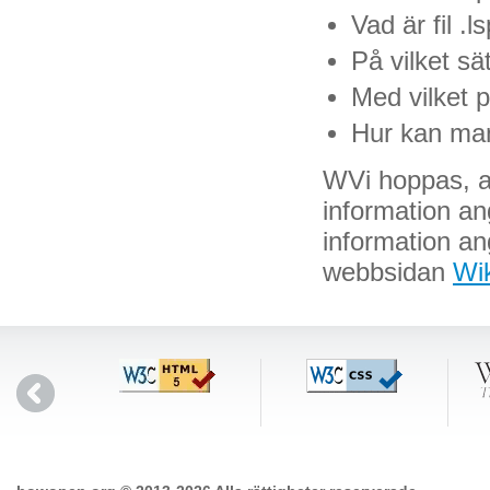
Vad är fil .l
På vilket sä
Med vilket 
Hur kan man
WVi hoppas, att
information an
information ang
webbsidan
Wik