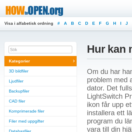
Visa i alfabetisk ordning
#
A
B
C
D
E
F
G
H
I
J
Hur kan 
Kategorier
Om du har ham
3D bildfiler
problem med att
Ljudfiler
dator. Det full
Backupfiler
LightSwitch Pr
CAD filer
ikon får upp e
Komprimerade filer
installera ett 
program du lä
Filer med uppgifter
vara till din h
Databasfiler