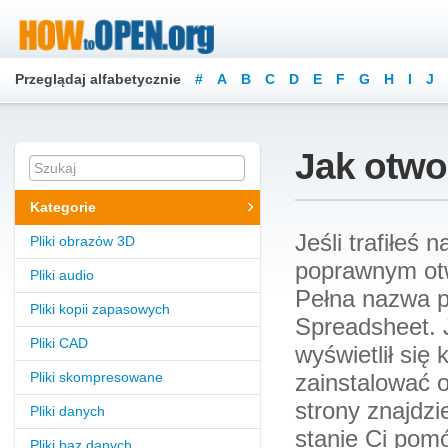
Przeglądaj alfabetycznie
#
A
B
C
D
E
F
G
H
I
J
Jak otwor
Kategorie
Jeśli trafiłeś
Pliki obrazów 3D
poprawnym otw
Pliki audio
Pełna nazwa p
Pliki kopii zapasowych
Spreadsheet. J
Pliki CAD
wyświetlił się
Pliki skompresowane
zainstalować 
strony znajdz
Pliki danych
stanie Ci pomó
Pliki baz danych