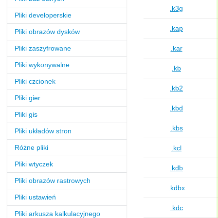
.k3g
Pliki developerskie
.kap
Pliki obrazów dysków
Pliki zaszyfrowane
.kar
Pliki wykonywalne
.kb
Pliki czcionek
.kb2
Pliki gier
.kbd
Pliki gis
.kbs
Pliki układów stron
Różne pliki
.kcl
Pliki wtyczek
.kdb
Pliki obrazów rastrowych
.kdbx
Pliki ustawień
.kdc
Pliki arkusza kalkulacyjnego