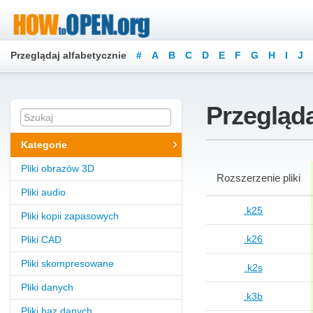
Przeglądaj alfabetycznie
#
A
B
C
D
E
F
G
H
I
J
Przegląda
Kategorie
Pliki obrazów 3D
Rozszerzenie pliki
Pliki audio
.k25
Pliki kopii zapasowych
.k26
Pliki CAD
Pliki skompresowane
.k2s
Pliki danych
.k3b
Pliki baz danych