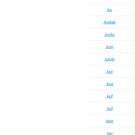
.ko
.kodak
.kodu
.kon
.koob
.kor
.koz
.kpf
.kpl
.kpp
.kpr