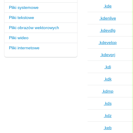
.kde
Pliki systemowe
Pliki tekstowe
.kdenlive
Pliki obrazów wektorowych
.kdevdlg
Pliki wideo
.kdevelop
Pliki internetowe
.kdevprj
.kdi
.kdk
.kdmp
.kds
.kdz
.keb