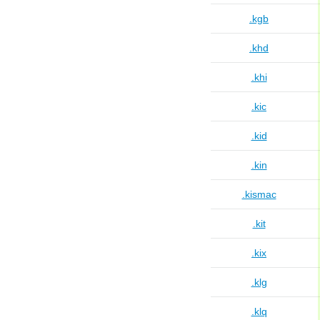
.kgb
.khd
.khi
.kic
.kid
.kin
.kismac
.kit
.kix
.klg
.klq