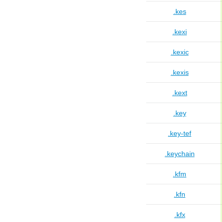
.kes
.kexi
.kexic
.kexis
.kext
.key
.key-tef
.keychain
.kfm
.kfn
.kfx