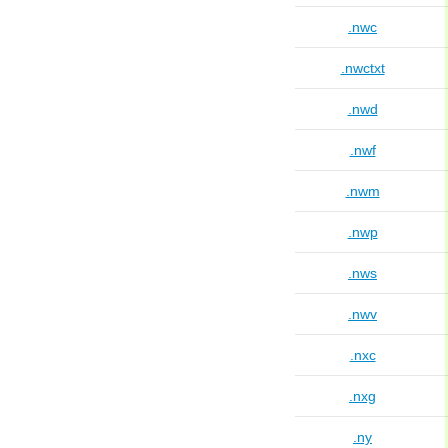
.nwc
.nwctxt
.nwd
.nwf
.nwm
.nwp
.nws
.nwv
.nxc
.nxg
.ny