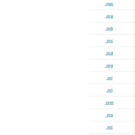
.nqc
.nra
.nrb
.nrc
.nrd
.nrg
.nri
.nrl
.nrm
.nrs
.nrt