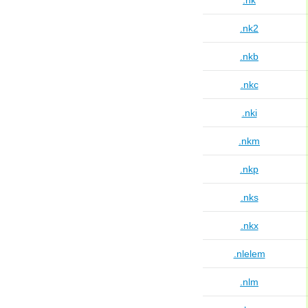
.nk
.nk2
.nkb
.nkc
.nki
.nkm
.nkp
.nks
.nkx
.nlelem
.nlm