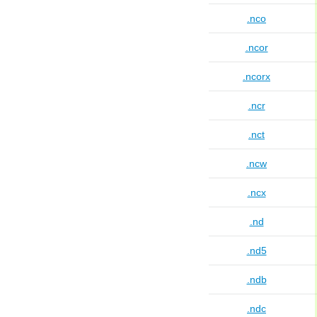
.nco
.ncor
.ncorx
.ncr
.nct
.ncw
.ncx
.nd
.nd5
.ndb
.ndc