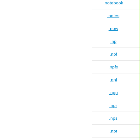
.notebook
.notes
.now
.np
.npf
.npfx
.npl
.npp
.npr
.nps
.npt