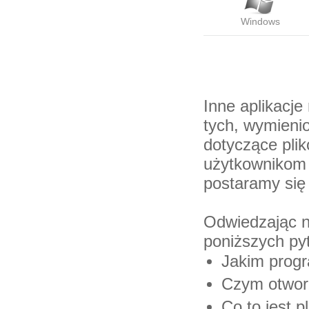
Windows
Inne aplikacje
tych, wymienio
dotyczące pli
użytkownikom 
postaramy się
Odwiedzając n
poniższych py
Jakim progr
Czym otworz
Co to jest pl