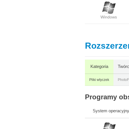
Windows
Rozszerzen
Kategoria
Twórc
Pliki wtyczek
PhotoFi
Programy obs
System operacyjn