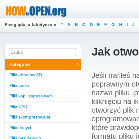
Przeglądaj alfabetycznie
#
A
B
C
D
E
F
G
H
I
J
Jak otwor
Kategorie
Jeśli trafiłeś
Pliki obrazów 3D
poprawnym otw
Pliki audio
nazwa pliku .p
Pliki kopii zapasowych
kliknięciu na i
Pliki CAD
otworzyć plik
Pliki skompresowane
oprogramowanie
które prawdop
Pliki danych
formatu pliku j
Pliki baz danych