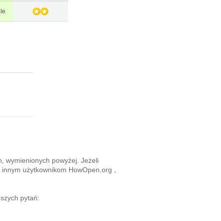
le
h, wymienionych powyżej. Jeżeli
óc innym użytkownikom HowOpen.org ,
szych pytań: