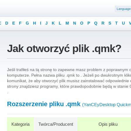
Language
C
D
E
F
G
H
I
J
K
L
M
N
O
P
Q
R
S
T
U
Jak otworzyć plik .qmk?
Jeśli trafiłeś na tą stronę to zapewne masz problem z poprawnym
komputerze. Pełna nazwa pliku .qmk to . Jeżeli po dwukrotnym klikni
komunikat, że aby otworzyć plik musisz zainstalować odpowiednie 
strony znajdziesz programy, które prawdopodobnie będą w stanie C
.
Rozszerzenie pliku .qmk
(YanCEyDesktop Quickma
Kategoria
Twórca/Producent
Opis pliku