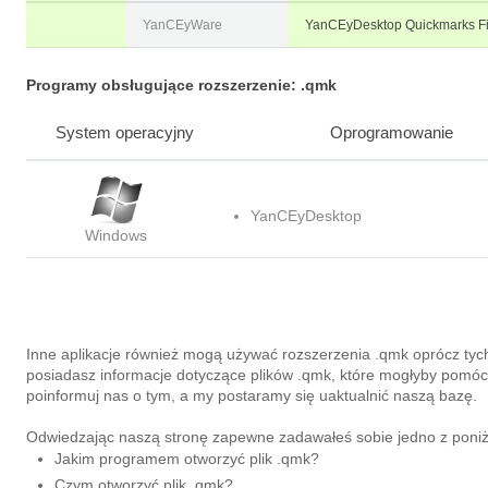
YanCEyWare
YanCEyDesktop Quickmarks Fi
Programy obsługujące rozszerzenie: .qmk
System operacyjny
Oprogramowanie
YanCEyDesktop
Windows
Inne aplikacje również mogą używać rozszerzenia .qmk oprócz tyc
posiadasz informacje dotyczące plików .qmk, które mogłyby pom
poinformuj nas o tym, a my postaramy się uaktualnić naszą bazę.
Odwiedzając naszą stronę zapewne zadawałeś sobie jedno z poniż
Jakim programem otworzyć plik .qmk?
Czym otworzyć plik .qmk?