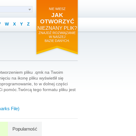
NIE WIESZ
JAK
OTWORZYĆ
V
W
X
Y
Z
NIEZNANY PLIK?
ZNAJDŹ ROZWIĄZANIE
W NASZEJ
BAZIE DANYCH.
 otworzeniem pliku .qmk na Twoim
ęciu na ikonę pliku wyświetlił się
oprogramowanie, to w dolnej części
i pomóc.Twórcą tego formatu pliku jest
rks File)
Popularność