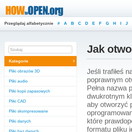
Przeglądaj alfabetycznie
#
A
B
C
D
E
F
G
H
I
J
Jak otwo
Kategorie
Jeśli trafiłeś
Pliki obrazów 3D
poprawnym ot
Pliki audio
Pełna nazwa pl
Pliki kopii zapasowych
dwukrotnym kli
Pliki CAD
aby otworzyć 
Pliki skompresowane
oprogramowanie
które prawdop
Pliki danych
formatu pliku j
Pliki baz danych