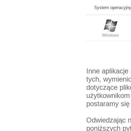
System operacyjn
Windows
Inne aplikacj
tych, wymienio
dotyczące pli
użytkownikom 
postaramy się
Odwiedzając n
poniższych py