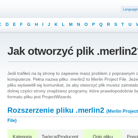
Language
C
D
E
F
G
H
I
J
K
L
M
N
O
P
Q
R
S
T
U
Jak otworzyć plik .merlin
Jeśli trafiłeś na tą stronę to zapewne masz problem z poprawnym 
komputerze. Pełna nazwa pliku .merlin2 to Merlin Project File. Jeże
pliku wyświetlił się komunikat, że aby otworzyć plik musisz zains
dolnej części strony znajdziesz programy, które prawdopodobnie 
formatu pliku jest ProjectWizards.
Rozszerzenie pliku .merlin2
(Merlin Project
File)
Kategoria
Twórca/Producent
Opis pliku
Popu