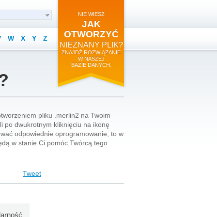
NIE WIESZ
JAK
OTWORZYĆ
V
W
X
Y
Z
NIEZNANY PLIK?
ZNAJDŹ ROZWIĄZANIE
W NASZEJ
BAZIE DANYCH.
2?
otworzeniem pliku .merlin2 na Twoim
li po dwukrotnym kliknięciu na ikonę
talować odpowiednie oprogramowanie, to w
będą w stanie Ci pomóc.Twórcą tego
Tweet
larność