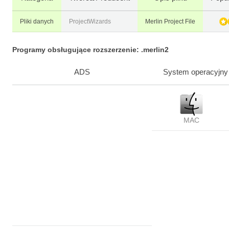
Pliki danych
ProjectWizards
Merlin Project File
Programy obsługujące rozszerzenie: .merlin2
ADS
System operacyjny
MAC