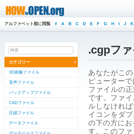
アルファベット順に閲覧
#
A
B
C
D
E
F
G
H
I
J
K
.cgp
カテゴリー
あなたがこの
3D画像ファイル
ピューターでは
音声ファイル
ファイルの正式なフ
バックアップファイル
です。ファイ
CADファイル
ルしなければ
圧縮ファイル
イコンをダブ
の下の方にお
データファイル
す。このファイ
データベースファイル