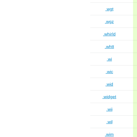
.wgt
.wgz
.whirld
.whtt
.wi
.wic
.wid
.widget
.wii
.wil
.wim