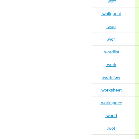
.woff
.wolfquest
.wop
.wor
.wordlist
.work
.workflow
.worksheet
.workspace
.world
.wot