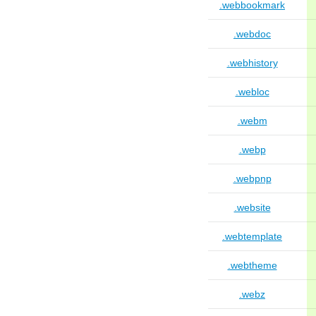
.webbookmark
.webdoc
.webhistory
.webloc
.webm
.webp
.webpnp
.website
.webtemplate
.webtheme
.webz