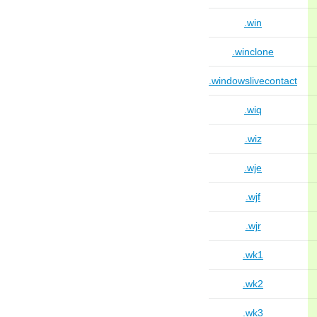
.win
.winclone
.windowslivecontact
.wiq
.wiz
.wje
.wjf
.wjr
.wk1
.wk2
.wk3