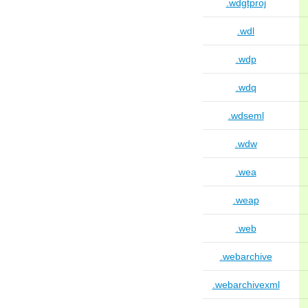
.wdgtproj
.wdl
.wdp
.wdq
.wdseml
.wdw
.wea
.weap
.web
.webarchive
.webarchivexml