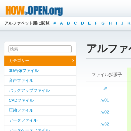
アルファベット順に閲覧
#
A
B
C
D
E
F
G
H
I
J
K
アルファ
カテゴリー
3D画像ファイル
ファイル拡張子
音声ファイル
.w
バックアップファイル
.w01
CADファイル
圧縮ファイル
.w02
データファイル
.w32
データベースファイル