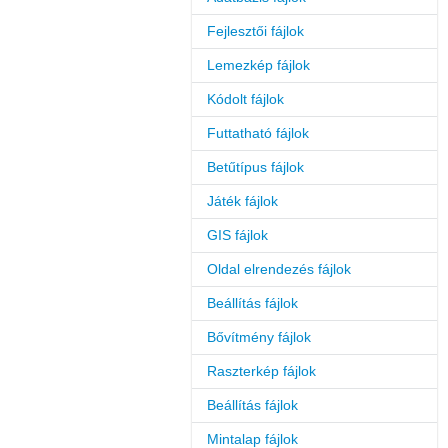
Fejlesztői fájlok
Lemezkép fájlok
Kódolt fájlok
Futtatható fájlok
Betűtípus fájlok
Játék fájlok
GIS fájlok
Oldal elrendezés fájlok
Beállítás fájlok
Bővítmény fájlok
Raszterkép fájlok
Beállítás fájlok
Mintalap fájlok