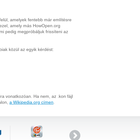
felül, amelyek fentebb már említésre
elkezel, amely más HowOpen.org
mi pedig megpróbáljuk frissíteni az
iak közül az egyik kérdést:
lra vonatkozóan. Ha nem, az .kon fájl
alon,
a Wikipedia.org címen
.