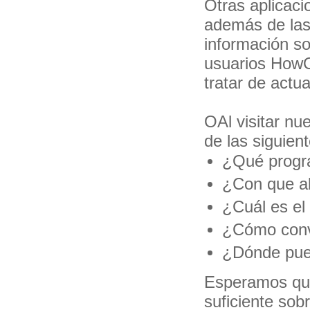
Otras aplicaci
además de las
información so
usuarios HowO
tratar de actu
OAl visitar nu
de las siguien
¿Qué progra
¿Con que ab
¿Cuál es el
¿Cómo conve
¿Dónde pued
Esperamos que
suficiente sob