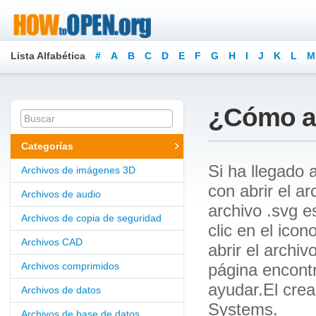
Lista Alfabética
#
A
B
C
D
E
F
G
H
I
J
K
L
M
¿Cómo ab
Categorías
Si ha llegado 
Archivos de imágenes 3D
con abrir el a
Archivos de audio
archivo .svg e
Archivos de copia de seguridad
clic en el ico
Archivos CAD
abrir el archi
Archivos comprimidos
página encont
ayudar.El cre
Archivos de datos
Systems.
Archivos de base de datos