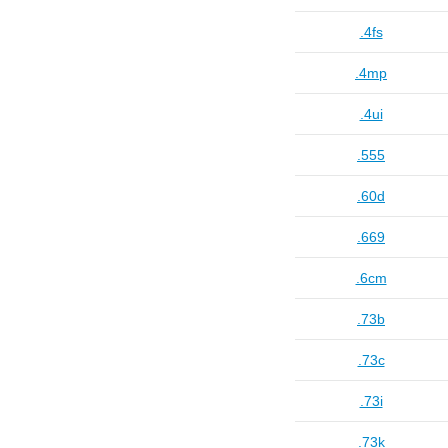
.4fs
.4mp
.4ui
.555
.60d
.669
.6cm
.73b
.73c
.73i
.73k