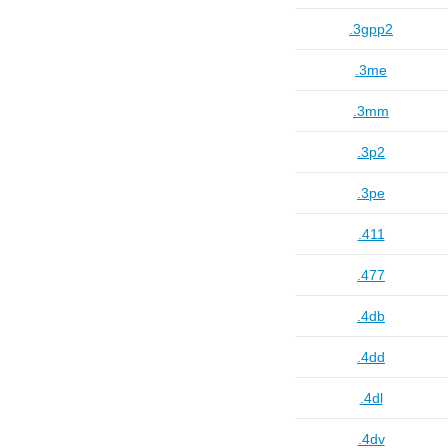
.3gpp2
.3me
.3mm
.3p2
.3pe
.411
.477
.4db
.4dd
.4dl
.4dv