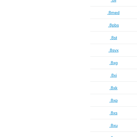
.8li
.8med
.8pbs
.8st
.8svx
.8xg
.8xi
.8xk
.8xp
.8xs
.8xu