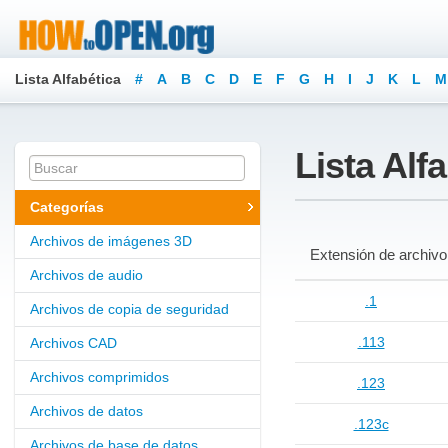
Lista Alfabética
#
A
B
C
D
E
F
G
H
I
J
K
L
M
Lista Alf
Categorías
Archivos de imágenes 3D
Extensión de archivo
Archivos de audio
.1
Archivos de copia de seguridad
.113
Archivos CAD
Archivos comprimidos
.123
Archivos de datos
.123c
Archivos de base de datos