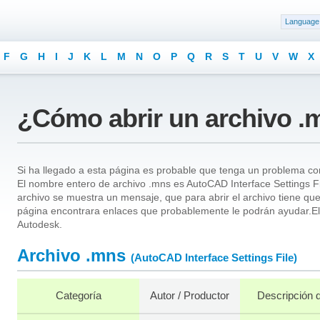
Language
F
G
H
I
J
K
L
M
N
O
P
Q
R
S
T
U
V
W
X
¿Cómo abrir un archivo .
Si ha llegado a esta página es probable que tenga un problema con
El nombre entero de archivo .mns es AutoCAD Interface Settings Fil
archivo se muestra un mensaje, que para abrir el archivo tiene qu
página encontrara enlaces que probablemente le podrán ayudar.El
Autodesk.
Archivo .mns
(AutoCAD Interface Settings File)
Categoría
Autor / Productor
Descripción d