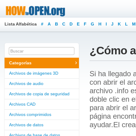
Lista Alfabética
#
A
B
C
D
E
F
G
H
I
J
K
L
M
¿Cómo ab
Categorías
Si ha llegado 
Archivos de imágenes 3D
con abrir el a
Archivos de audio
archivo .info
Archivos de copia de seguridad
doble clic en 
Archivos CAD
para abrir el 
Archivos comprimidos
página encont
ayudar.El crea
Archivos de datos
Archivos de base de datos