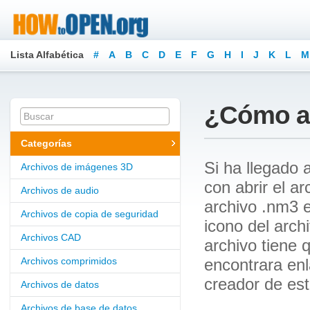
Lista Alfabética
#
A
B
C
D
E
F
G
H
I
J
K
L
M
¿Cómo ab
Categorías
Si ha llegado 
Archivos de imágenes 3D
con abrir el a
Archivos de audio
archivo .nm3 e
Archivos de copia de seguridad
icono del arch
Archivos CAD
archivo tiene 
Archivos comprimidos
encontrara en
creador de est
Archivos de datos
Archivos de base de datos