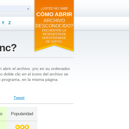
¿USTED NO SABE
CÓMO ABRIR
ARCHIVO
Y
Z
DESCONOCIDO?
ENCUENTRE LA
RESPUESTA EN
NUESTRA BASE
DE DATOS.
ync?
 abrir el archivo .ync en su ordenador.
 doble clic en el icono del archivo se
un programa, en la misma página
Tweet
vo
Popularidad