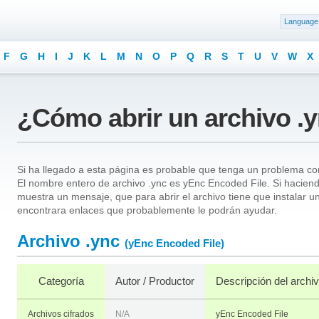
Language
F
G
H
I
J
K
L
M
N
O
P
Q
R
S
T
U
V
W
X
¿Cómo abrir un archivo .
Si ha llegado a esta página es probable que tenga un problema con
El nombre entero de archivo .ync es yEnc Encoded File. Si haciendo
muestra un mensaje, que para abrir el archivo tiene que instalar 
encontrara enlaces que probablemente le podrán ayudar.
Archivo .ync
(yEnc Encoded File)
Categoría
Autor / Productor
Descripción del archi
Archivos cifrados
N/A
yEnc Encoded File