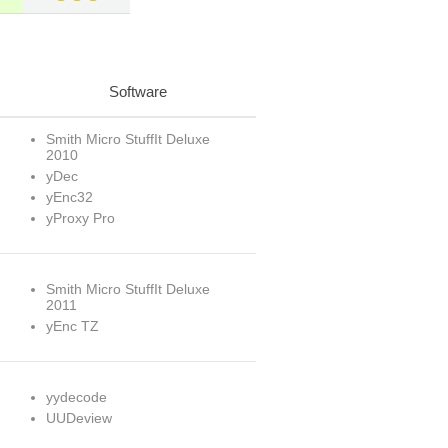
Software
Smith Micro StuffIt Deluxe
2010
yDec
yEnc32
yProxy Pro
Smith Micro StuffIt Deluxe
2011
yEnc TZ
yydecode
UUDeview