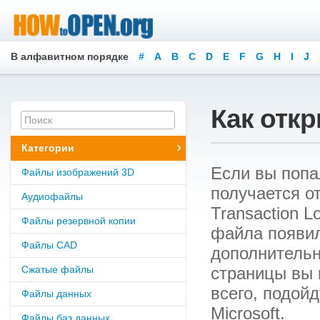
В алфавитном порядке
#
A
B
C
D
E
F
G
H
I
J
Как откр
Категории
Если вы попал
Файлы изображений 3D
получается о
Аудиофайлы
Transaction L
Файлы резервной копии
файла появил
Файлы CAD
дополнительн
Сжатые файлы
страницы вы 
всего, подой
Файлы данных
Microsoft.
Файлы баз данных