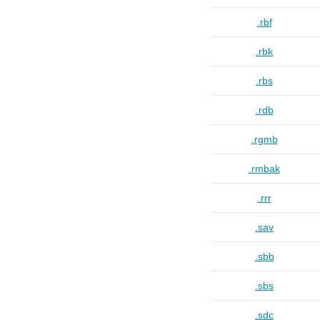
.rbf
.rbk
.rbs
.rdb
.rgmb
.rmbak
.rrr
.sav
.sbb
.sbs
.sdc