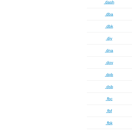
.dash
.dba
.dbk
.diy
.dna
.dov
.dpb
.dsb
.fbc
.fbf
.fbk