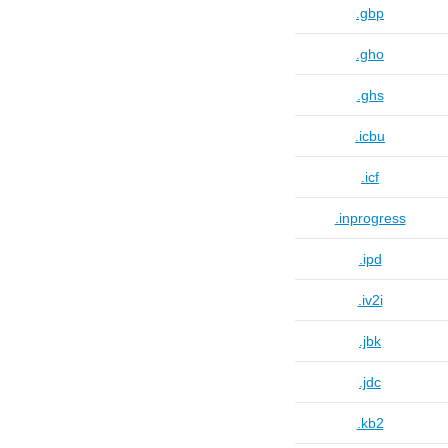
.gbp
.gho
.ghs
.icbu
.icf
.inprogress
.ipd
.iv2i
.jbk
.jdc
.kb2