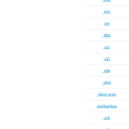
.tmr
.trn
.ttbk
.uci
.v2i
.vbk
.vbm
.vbox-prev
.vpcbackup
.vrb