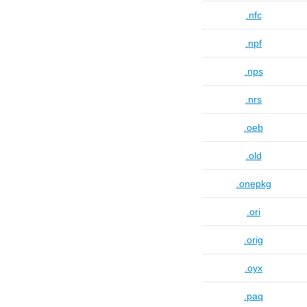
.nfc
.npf
.nps
.nrs
.oeb
.old
.onepkg
.ori
.orig
.oyx
.paq