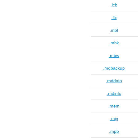
.lcb
.llx
.mbf
.mbk
.mbw
.mdbackup
.mddata
.mdinfo
.mem
.mig
.mpb