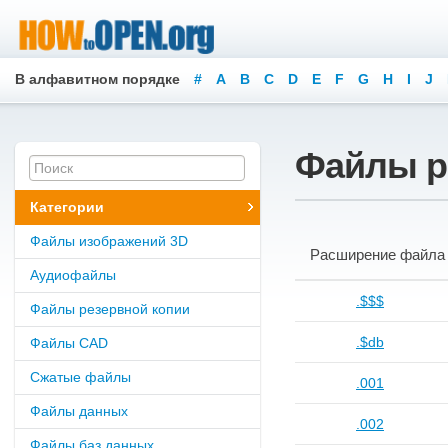
В алфавитном порядке
#
A
B
C
D
E
F
G
H
I
J
Файлы р
Категории
Файлы изображений 3D
Расширение файла
Аудиофайлы
.$$$
Файлы резервной копии
.$db
Файлы CAD
Сжатые файлы
.001
Файлы данных
.002
Файлы баз данных