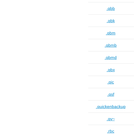
.qbb
.qbk
.qbm
.qbmb
.qbmd
.qbx
.qic
.qsf
.quickenbackup
.qv~
.rbc