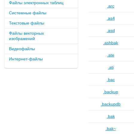
Файлы электронных таблиц
.arc
Системные файлы
.as4
Текстовые файлы
.asd
Файлы векторных
изображений
.ashbak
Видеофайлы
.ate
Интернет-файлы
.ati
.bac
.backup
.backupdb
.bak
.bak~