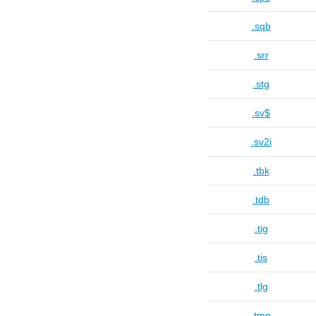
.sqb
.srr
.stg
.sv$
.sv2i
.tbk
.tdb
.tig
.tis
.tlg
.tmp