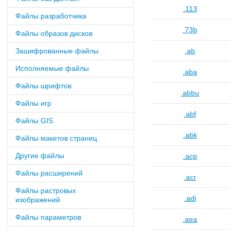
.113
Файлы разработчика
.73b
Файлы образов дисков
Зашифрованные файлы
.ab
Исполняемые файлы
.aba
Файлы шрифтов
.abbu
Файлы игр
.abf
Файлы GIS
.abk
Файлы макетов страниц
Другие файлы
.acp
Файлы расширений
.acr
Файлы растровых
.adi
изображений
Файлы параметров
.aea