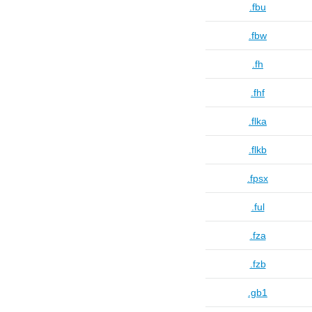
.fbu
.fbw
.fh
.fhf
.flka
.flkb
.fpsx
.ful
.fza
.fzb
.gb1