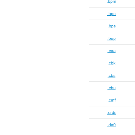
.bpm
.bpn
.bps
.bup
.caa
.cbk
.cbs
.cbu
.cmf
.crds
.da0