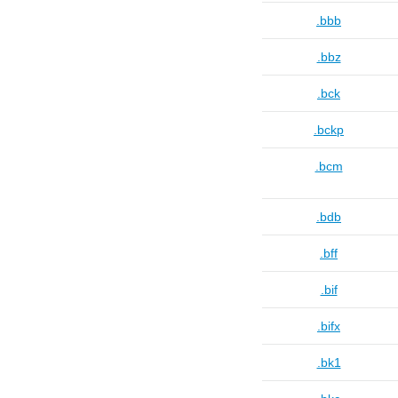
.bbb
.bbz
.bck
.bckp
.bcm
.bdb
.bff
.bif
.bifx
.bk1