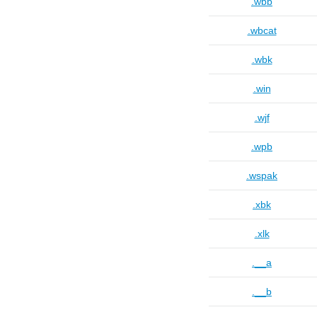
.wbb
.wbcat
.wbk
.win
.wjf
.wpb
.wspak
.xbk
.xlk
.__a
.__b