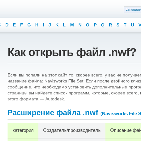
Language
C
D
E
F
G
H
I
J
K
L
M
N
O
P
Q
R
S
T
U
Как открыть файл .nwf?
Если вы попали на этот сайт, то, скорее всего, у вас не получа
название файла: Navisworks File Set. Если после двойного кли
сообщение, что необходимо установить дополнительные програ
страницы вы найдете список программ, которые, скорее всего,
этого формата — Autodesk.
Расширение файла .nwf
(Navisworks File S
категория
Создатель/производитель
Описание фа