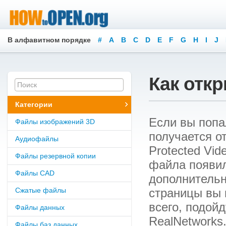
В алфавитном порядке
#
A
B
C
D
E
F
G
H
I
J
Как откр
Категории
Если вы попал
Файлы изображений 3D
получается о
Аудиофайлы
Protected Vid
Файлы резервной копии
файла появил
Файлы CAD
дополнительн
Сжатые файлы
страницы вы 
всего, подой
Файлы данных
RealNetworks
Файлы баз данных