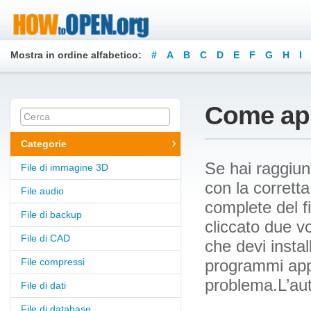
Mostra in ordine alfabetico:
#
A
B
C
D
E
F
G
H
I
Z
Come apri
Categorie
Se hai raggiun
File di immagine 3D
con la corretta
File audio
complete del f
File di backup
cliccato due v
File di CAD
che devi instal
File compressi
programmi appo
problema.L’au
File di dati
File di database