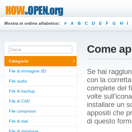
Mostra in ordine alfabetico:
#
A
B
C
D
E
F
G
H
I
Z
Come aprir
Categorie
Se hai raggiun
File di immagine 3D
con la corretta
File audio
complete del fi
File di backup
volte sull’ico
File di CAD
installare un s
File compressi
appositi che p
di questo form
File di dati
File di database