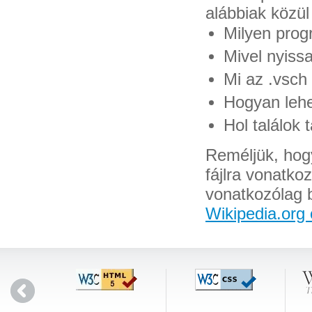
alábbiak közül
Milyen prog
Mivel nyiss
Mi az .vsch 
Hogyan lehet
Hol találok 
Reméljük, hogy
fájlra vonatko
vonatkozólag 
Wikipedia.org