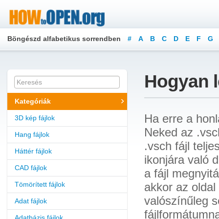
Böngészd alfabetikus sorrendben
#
A
B
C
D
E
F
G
X
Y
Z
Hogyan le
Kategóriák
Ha erre a honl
3D kép fájlok
Neked az .vsc
Hang fájlok
.vsch fájl tel
Háttér fájlok
ikonjára való 
CAD fájlok
a fájl megnyitá
Tömörített fájlok
akkor az oldal
valószínűleg 
Adat fájlok
fájlformátumna
Adatbázis fájlok