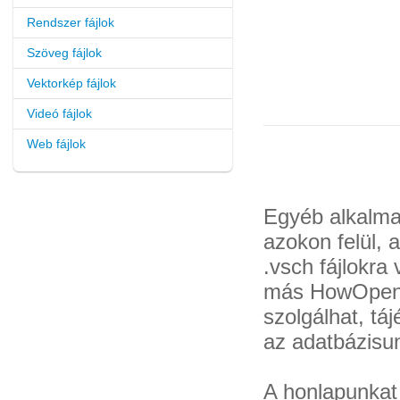
Rendszer fájlok
Szöveg fájlok
Vektorkép fájlok
Videó fájlok
Web fájlok
Egyéb alkalmaz
azokon felül, 
.vsch fájlokra
más HowOpen.o
szolgálhat, tá
az adatbázisu
A honlapunkat