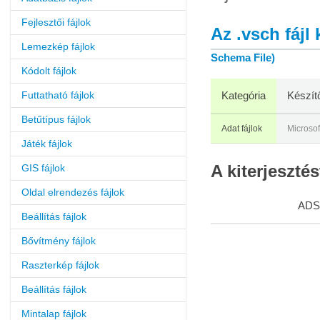
Fejlesztői fájlok
Az .vsch fájl 
Lemezkép fájlok
Schema File)
Kódolt fájlok
Futtatható fájlok
Kategória
Készít
Betűtípus fájlok
Adat fájlok
Microsof
Játék fájlok
GIS fájlok
A kiterjeszt
Oldal elrendezés fájlok
ADS
Beállítás fájlok
Bővítmény fájlok
Raszterkép fájlok
Beállítás fájlok
Mintalap fájlok