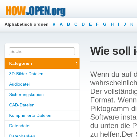
Alphabetisch ordnen
#
A
B
C
D
E
F
G
H
I
J
K
Wie soll 
Kategorien
Wenn du auf di
3D-Bilder Dateien
wahrscheinlich
Audiodatei
Der vollständi
Sicherungskopien
Format. Wenn 
CAD-Dateien
Piktogramm di
Komprimierte Dateien
Software insta
du unten die P
Datendatei
zu helfen.Der
Datenbanken