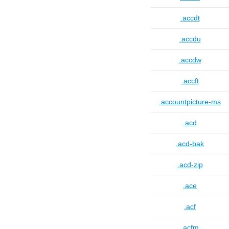
.accdt
.accdu
.accdw
.accft
.accountpicture-ms
.acd
.acd-bak
.acd-zip
.ace
.acf
.acfm