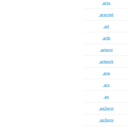
.arsc
.arscript
.art
.artb
.artproj
.artwork
.arw
.arx
.as
.as2proj
.as3proj