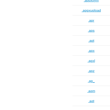
.appxsym
.appxupload
.apr
.aps
.apt
.apx
.apxl
.apz
.ap_
.aqm
.aqt