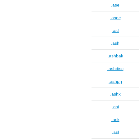
.ase
.asec
.asf
.ash
.ashbak
.ashdisc
.ashprj
.ashx
.asi
.ask
.asl