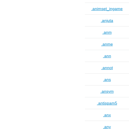
.animset_ingame
.anjuta
.anm
.anme
.ann
.annot
.ans
.ansym
.antispam5
.anx
.any