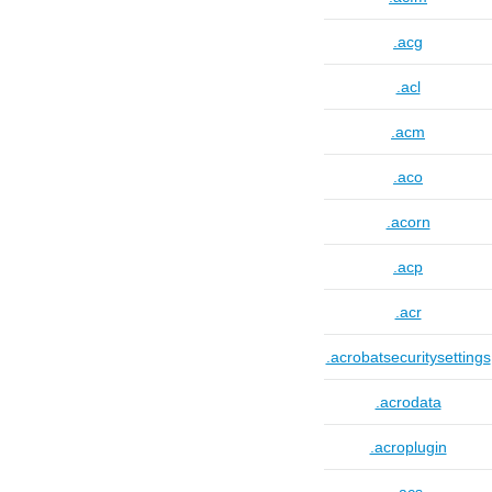
.acg
.acl
.acm
.aco
.acorn
.acp
.acr
.acrobatsecuritysettings
.acrodata
.acroplugin