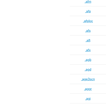
.afm
.afp
.afploc
.afs
.aft
.afx
.agb
.agd
.age3scn
.aggr
.agi