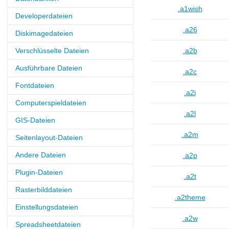
.a1wish
Developerdateien
.a26
Diskimagedateien
Verschlüsselte Dateien
.a2b
Ausführbare Dateien
.a2c
Fontdateien
.a2i
Computerspieldateien
.a2l
GIS-Dateien
.a2m
Seitenlayout-Dateien
Andere Dateien
.a2p
Plugin-Dateien
.a2t
Rasterbilddateien
.a2theme
Einstellungsdateien
.a2w
Spreadsheetdateien