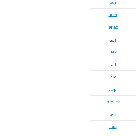
.ari
.aria
.ariax
.arj
.ark
.arl
.aro
.arp
.arpack
.arr
.ars