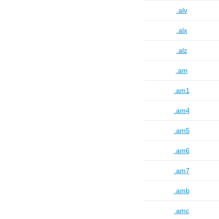
.alv
.alx
.alz
.am
.am1
.am4
.am5
.am6
.am7
.amb
.amc