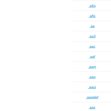
.a6p
.a8s
.aa
.aa3
.aac
.aaf
.aam
.aao
.aaui
.aawdef
.aax