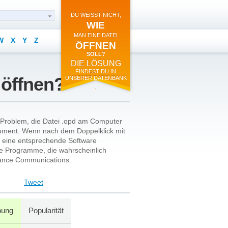
DU WEISST NICHT,
WIE
MAN EINE DATEI
W
X
Y
Z
ÖFFNEN
SOLL?
DIE LÖSUNG
FINDEST DU IN
i öffnen?
UNSERER DATENBANK
.
h Problem, die Datei .opd am Computer
cument. Wenn nach dem Doppelklick mit
u eine entsprechende Software
die Programme, die wahrscheinlich
Nuance Communications.
Tweet
bung
Popularität