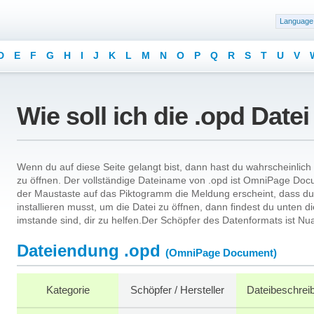
Language
D
E
F
G
H
I
J
K
L
M
N
O
P
Q
R
S
T
U
V
Wie soll ich die .opd Date
Wenn du auf diese Seite gelangt bist, dann hast du wahrscheinlic
zu öffnen. Der vollständige Dateiname von .opd ist OmniPage Do
der Maustaste auf das Piktogramm die Meldung erscheint, dass d
installieren musst, um die Datei zu öffnen, dann findest du unten 
imstande sind, dir zu helfen.Der Schöpfer des Datenformats ist 
Dateiendung .opd
(OmniPage Document)
Kategorie
Schöpfer / Hersteller
Dateibeschrei