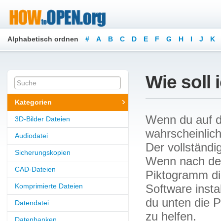
Alphabetisch ordnen
#
A
B
C
D
E
F
G
H
I
J
K
Wie soll 
Kategorien
Wenn du auf di
3D-Bilder Dateien
wahrscheinlich
Audiodatei
Der vollständi
Sicherungskopien
Wenn nach dem
CAD-Dateien
Piktogramm di
Komprimierte Dateien
Software insta
du unten die P
Datendatei
zu helfen.
Datenbanken